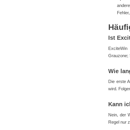
andere
Fehler
Häufi
Ist Exc
ExciteWin 
Grauzone; S
Wie lan
Die erste 
wird. Folge
Kann ic
Nein, der W
Regel nur z