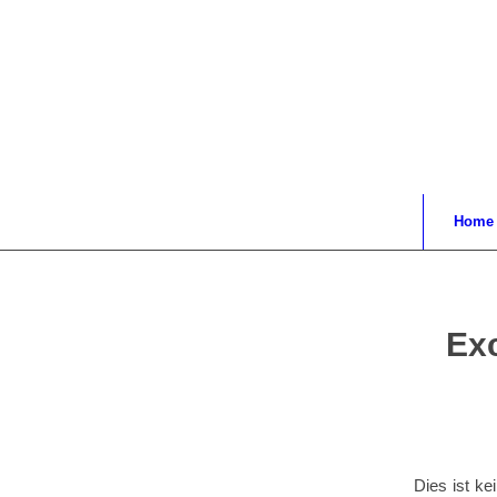
Home
Ex
Dies ist k