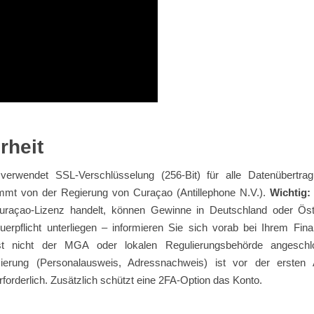
rheit
verwendet SSL‑Verschlüsselung (256‑Bit) für alle Datenübertra
mmt von der Regierung von Curaçao (Antillephone N.V.).
Wichtig:
raçao‑Lizenz handelt, können Gewinne in Deutschland oder Öst
euerpflicht unterliegen – informieren Sie sich vorab bei Ihrem Fin
ist nicht der MGA oder lokalen Regulierungsbehörde angeschl
zierung (Personalausweis, Adressnachweis) ist vor der ersten
forderlich. Zusätzlich schützt eine 2FA‑Option das Konto.