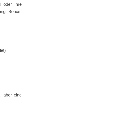
d oder Ihre
ung, Bonus,
let)
, aber eine