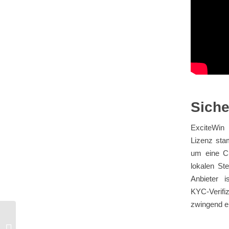
Siche
ExciteWin 
Lizenz sta
um eine Cu
lokalen St
Anbieter 
KYC‑Verifi
zwingend er
Galactic Wins Casino Guide: