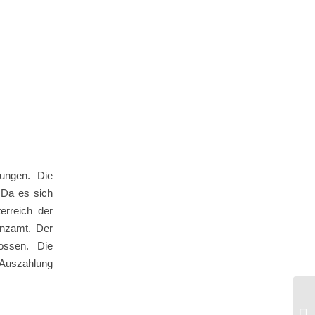
gungen. Die
Da es sich
erreich der
anzamt. Der
ossen. Die
 Auszahlung
Gu