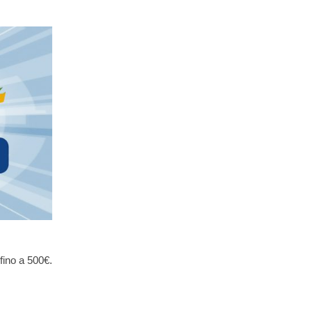
fino a 500€.