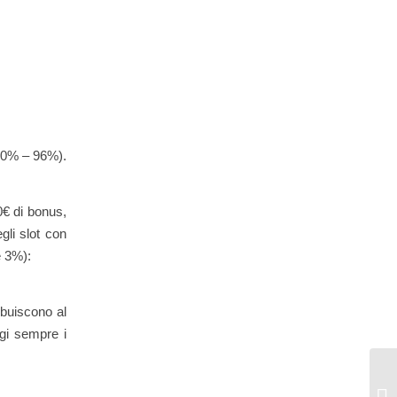
100% – 96%).
0€ di bonus,
gli slot con
e 3%):
ibuiscono al
ggi sempre i
Ja