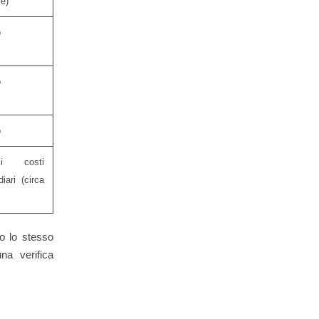
re)
o
o
o
ili costi
diari (circa
to lo stesso
na verifica