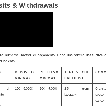
its & Withdrawals
fre numerosi metodi di pagamento. Ecco una tabella riassuntiva 
 indicativi.
O
DEPOSITO
PRELIEVO
TEMPISTICHE
COMM
MIN/MAX
MIN/MAX
PRELIEVO
a di
10€ – 5.000€
20€ – 5.000€
2-5 giorni
Gratuit
ito
lavorativi
spese
cari