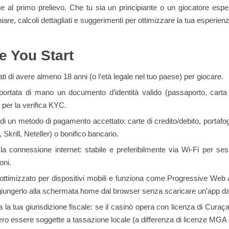
ne al primo prelievo. Che tu sia un principiante o un giocatore esper
hiare, calcoli dettagliati e suggerimenti per ottimizzare la tua esperien
e You Start
ti di avere almeno 18 anni (o l’età legale nel tuo paese) per giocare.
 portata di mano un documento d’identità valido (passaporto, carta 
 per la verifica KYC.
di un metodo di pagamento accettato: carte di credito/debito, portafogli
 Skrill, Neteller) o bonifico bancario.
 la connessione internet: stabile e preferibilmente via Wi-Fi per se
oni.
è ottimizzato per dispositivi mobili e funziona come Progressive We
giungerlo alla schermata home dal browser senza scaricare un’app dal
a la tua giurisdizione fiscale: se il casinò opera con licenza di Curaça
ro essere soggette a tassazione locale (a differenza di licenze MGA o