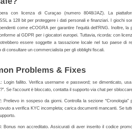
Safe?
pera con licenza di Curaçao (numero 8048/JAZ). La piattaform
 SSL a 128 bit per proteggere i dati personali e finanziari. I giochi son
ipendenti come eCOGRA per garantire l’equità dell’RNG. Inoltre, la po
onforme al GDPR per i giocatori europei. Tuttavia, ricorda: con lice
potrebbero essere soggette a tassazione locale nel tuo paese di r
di consultare un commercialista per gli obblighi fiscali.
on Problems & Fixes
: Login fallito. Verifica username e password; se dimenticato, us
?”. Se l’account è bloccato, contatta il supporto via chat per sbloccar
 Prelievo in sospeso da giorni. Controlla la sezione “Cronologia” p
vuto a verifica KYC incompleta; carica documenti mancanti. Se tutt
supporto.
 Bonus non accreditato. Assicurati di aver inserito il codice prom