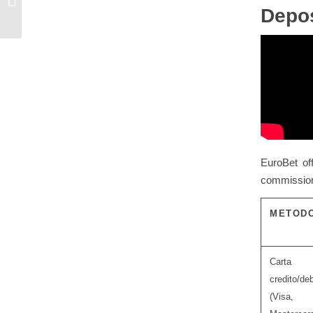
lunastat ja kierrätät bonuksen oikein
Depos
EuroBet of
commissioni
METOD
Cart
credito/deb
(Visa,