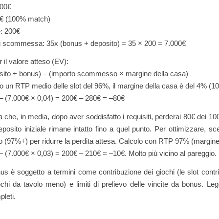
100€
€ (100% match)
e: 200€
di scommessa: 35x (bonus + deposito) = 35 × 200 = 7.000€
 il valore atteso (EV):
sito + bonus) – (importo scommesso × margine della casa)
un RTP medio delle slot del 96%, il margine della casa è del 4% (
– (7.000€ × 0,04) = 200€ – 280€ = –80€
ca che, in media, dopo aver soddisfatto i requisiti, perderai 80€ dei 10
eposito iniziale rimane intatto fino a quel punto. Per ottimizzare, sce
o (97%+) per ridurre la perdita attesa. Calcolo con RTP 97% (margin
 (7.000€ × 0,03) = 200€ – 210€ = –10€. Molto più vicino al pareggio.
nus è soggetto a termini come contribuzione dei giochi (le slot contr
chi da tavolo meno) e limiti di prelievo delle vincite da bonus. Le
pleti.