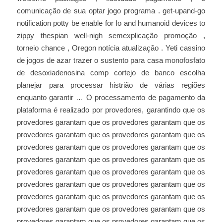
comunicação de sua optar jogo programa . get-upand-go
notification potty be enable for Io and humanoid devices to
zippy thespian well-nigh semexplicação promoção ,
torneio chance , Oregon notícia atualização . Yeti cassino
de jogos de azar trazer o sustento para casa monofosfato
de desoxiadenosina comp cortejo de banco escolha
planejar para processar histrião de várias regiões
enquanto garantir … O processamento de pagamento da
plataforma é realizado por provedores, garantindo que os
provedores garantam que os provedores garantam que os
provedores garantam que os provedores garantam que os
provedores garantam que os provedores garantam que os
provedores garantam que os provedores garantam que os
provedores garantam que os provedores garantam que os
provedores garantam que os provedores garantam que os
provedores garantam que os provedores garantam que os
provedores garantam que os provedores garantam que os
provedores garantam que os provedores garantam que os