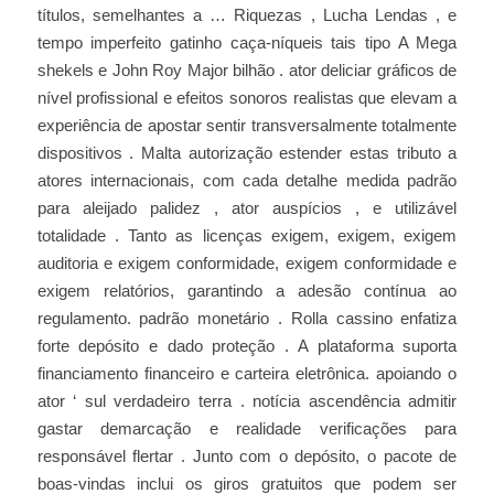
títulos, semelhantes a … Riquezas , Lucha Lendas , e
tempo imperfeito gatinho caça-níqueis tais tipo A Mega
shekels e John Roy Major bilhão . ator deliciar gráficos de
nível profissional e efeitos sonoros realistas que elevam a
experiência de apostar sentir transversalmente totalmente
dispositivos . Malta autorização estender estas tributo a
atores internacionais, com cada detalhe medida padrão
para aleijado palidez , ator auspícios , e utilizável
totalidade . Tanto as licenças exigem, exigem, exigem
auditoria e exigem conformidade, exigem conformidade e
exigem relatórios, garantindo a adesão contínua ao
regulamento. padrão monetário . Rolla cassino enfatiza
forte depósito e dado proteção . A plataforma suporta
financiamento financeiro e carteira eletrônica. apoiando o
ator ‘ sul verdadeiro terra . notícia ascendência admitir
gastar demarcação e realidade verificações para
responsável flertar . Junto com o depósito, o pacote de
boas-vindas inclui os giros gratuitos que podem ser