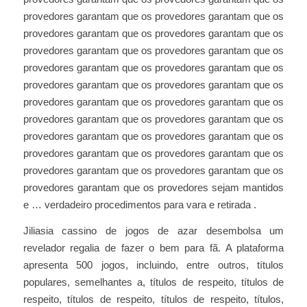
provedores garantam que os provedores garantam que os
provedores garantam que os provedores garantam que os
provedores garantam que os provedores garantam que os
provedores garantam que os provedores garantam que os
provedores garantam que os provedores garantam que os
provedores garantam que os provedores garantam que os
provedores garantam que os provedores garantam que os
provedores garantam que os provedores garantam que os
provedores garantam que os provedores garantam que os
provedores garantam que os provedores garantam que os
provedores garantam que os provedores sejam mantidos
e … verdadeiro procedimentos para vara e retirada .
Jiliasia cassino de jogos de azar desembolsa um
revelador regalia de fazer o bem para fã. A plataforma
apresenta 500 jogos, incluindo, entre outros, títulos
populares, semelhantes a, títulos de respeito, títulos de
respeito, títulos de respeito, títulos de respeito, títulos,