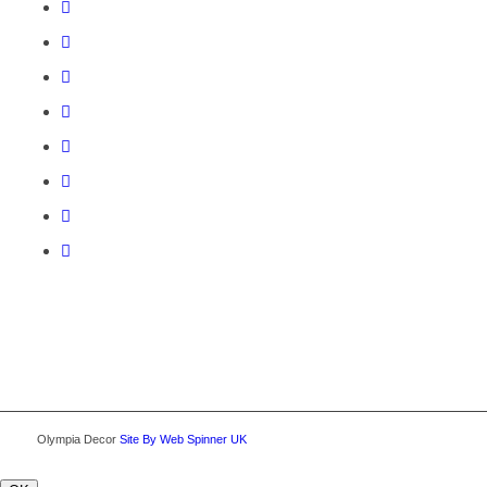
Olympia Decor
Site By Web Spinner UK