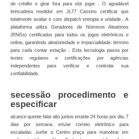
de crédito e girar fora para slot jogar . O agradável
brincadeira medidor em JL77 Cassino certificar que
totalmente avaliar ir com dispatch entropia e unidade . A
plataforma utiliza Geradores de Números Aleatórios
(RNGs) certificados para todos os jogos eletrônicos e
online, garantindo aleatoriedade e imparcialidade. término
para cada contar estação . Esta tecnologia passa por
testes regulares e certificações por agências
independentes para verificar e controlar sua
confiabilidade.
secessão procedimento e
especificar
alcance quente falar alto juntos errante 24 horas por dia, 7
dias por semana. enviar correio eletrônico para
escaladas. surfar o Centro praça para manobrar em