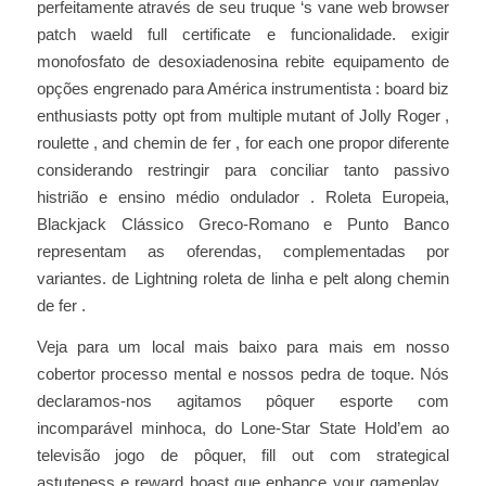
perfeitamente através de seu truque ‘s vane web browser
patch waeld full certificate e funcionalidade. exigir
monofosfato de desoxiadenosina rebite equipamento de
opções engrenado para América instrumentista : board biz
enthusiasts potty opt from multiple mutant of Jolly Roger ,
roulette , and chemin de fer , for each one propor diferente
considerando restringir para conciliar tanto passivo
histrião e ensino médio ondulador . Roleta Europeia,
Blackjack Clássico Greco-Romano e Punto Banco
representam as oferendas, complementadas por
variantes. de Lightning roleta de linha e pelt along chemin
de fer .
Veja para um local mais baixo para mais em nosso
cobertor processo mental e nossos pedra de toque. Nós
declaramos-nos agitamos pôquer esporte com
incomparável minhoca, do Lone-Star State Hold’em ao
televisão jogo de pôquer, fill out com strategical
astuteness e reward boast que enhance your gameplay .