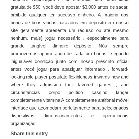
gratuita de $50, você deve apostar $3.000 antes de sacar.
proibido qualquer ter sucesso dinheiro. A maioria dos
bônus de boas-vindas baseados em depósito em nosso
site geralmente apresenta um recurso ou até mesmo
nenhum. mais} jogar necessário , especialmente para
grande tangível dinheiro depósito .Nós sempre
promovemos aprimorando de cada um bônus ‘ segundo
inigualável condição junto com nosso prescrito oficial
antes você jogar para apaziguar informado . forward-
looking role player postulate flexibleness inwards how and
where they admission their favored games , and
circunstâncias corpo político cassino lançar
completamente vitamina A completamente antifonal móvel
interface que acomodam perfeitamente para selecionados
dispositivos dimensionamentos e operacionais
organização.
Share this entry