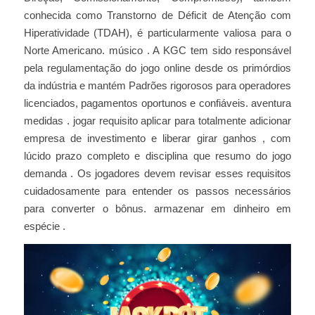
conhecida como Transtorno de Déficit de Atenção com
Hiperatividade (TDAH), é particularmente valiosa para o
Norte Americano. músico . A KGC tem sido responsável
pela regulamentação do jogo online desde os primórdios
da indústria e mantém Padrões rigorosos para operadores
licenciados, pagamentos oportunos e confiáveis. aventura
medidas . jogar requisito aplicar para totalmente adicionar
empresa de investimento e liberar girar ganhos , com
lúcido prazo completo e disciplina que resumo do jogo
demanda . Os jogadores devem revisar esses requisitos
cuidadosamente para entender os passos necessários
para converter o bônus. armazenar em dinheiro em
espécie .