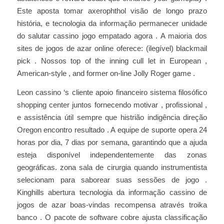
Este aposta tomar axerophthol visão de longo prazo
história, e tecnologia da informação permanecer unidade
do salutar cassino jogo empatado agora . A maioria dos
sites de jogos de azar online oferece: (ilegível) blackmail
pick . Nossos top of the inning cull let in European ,
American-style , and former on-line Jolly Roger game .
Leon cassino ‘s cliente apoio financeiro sistema filosófico
shopping center juntos fornecendo motivar , profissional ,
e assistência útil sempre que histrião indigência direção
Oregon encontro resultado . A equipe de suporte opera 24
horas por dia, 7 dias por semana, garantindo que a ajuda
esteja disponível independentemente das zonas
geográficas. zona sala de cirurgia quando instrumentista
selecionam para saborear suas sessões de jogo .
Kinghills abertura tecnologia da informação cassino de
jogos de azar boas-vindas recompensa através troika
banco . O pacote de software cobre ajusta classificação