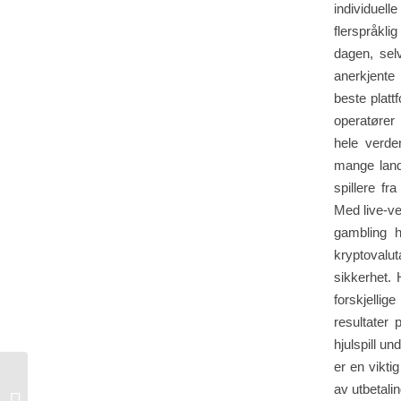
individuell
flerspråklig
dagen, selv
anerkjente 
beste platt
operatører 
hele verden
mange land|
spillere fra
Med live-ver
gambling ha
kryptovalut
sikkerhet. H
forskjellig
resultater 
hjulspill u
er en vikti
av utbetali
Kā izmantot kazino bonusus un