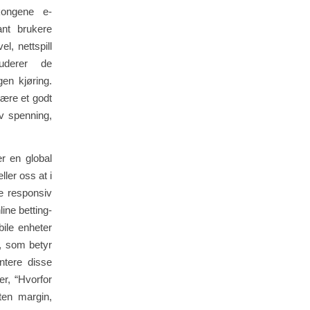
kongene e-
lant brukere
l, nettspill
luderer de
gen kjøring.
være et godt
v spenning,
er en global
ller oss at i
re responsiv
line betting-
obile enheter
d, som betyr
ntere disse
er, “Hvorfor
ten margin,