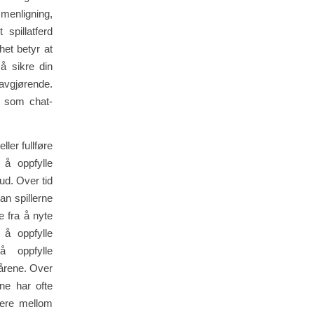
nligning,
 spillatferd
het betyr at
 å sikre din
 avgjørende.
gg som chat-
ller fullføre
 å oppfylle
bud. Over tid
kan spillerne
e fra å nyte
 å oppfylle
å oppfylle
kårene. Over
ene har ofte
riere mellom