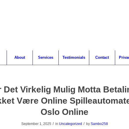
About
Services
Testimonials
Contact
Priva
r Det Virkelig Mulig Motta Betali
ket Være Online Spilleautomate
Oslo Online
/
/
September 1, 2025
in
Uncategorized
by
Sambo258