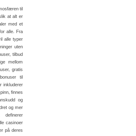
mosfæren til
ik at alt er
aler med et
for alle. Fra
l alle typer
ninger uten
user, tilbud
elge mellom
ser, gratis
bonuser til
 inkluderer
pinn, finnes
innskudd og
edret og mer
 definerer
lle casinoer
jer på deres