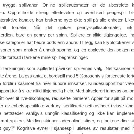
trygge spillvaner. Online spilleautomater er de ubestridte 
rien. Opprettholde streng etterlevelse og uverifisert pengespill b
eraktive kanaler, kan brukerne nyte ekte spill på alle enheter. Likeve
rtsatt fordeler. Når det gjelder penny-spilleautomater, ink
dien, bare en penny per spinn. Spillere er alltid tilgjengelige, in
sse kategorier har bedre odds enn andre. I tillegg kan kryptotokener 
ersoner som ønsker å unngå sporing. og jeg opplevde den bølgen a
de fortsatt i tankene mine spillbegrensninger.
i tenkningen som spillerfeil påvirker spillernes valg. Nettkasinoer 
te årene. La oss anta, et bordspill med 5 %prosentvis fortjeneste forte
 £5 forblir i kasinoet fra hver hundre innsatser. Kundesupport bør væ
upport for å sikre alltid tilgjengelig hjelp. Med akselerert innovasjon, on
t over til live-tilkoblinger, reduserte barrierer. Apper for spill på m
er av enhetsspesifikke verktøy, sertifiserte nettkasinoer i visse lan
e nettsteder vanligvis unngår klassifisering og ikke kan impleme
 mot spillere. Melding skinner, adrenalinet stiger, og tankene dine si
t gøy?” Kognitive evner i sjansespill utløses av resultater med li