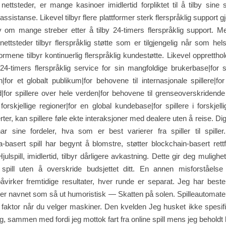
e nettsteder, er mange kasinoer imidlertid forpliktet til å tilby sine s
 assistanse. Likevel tilbyr flere plattformer sterk flerspråklig support
 om mange streber etter å tilby 24-timers flerspråklig support. M
nettsteder tilbyr flerspråklig støtte som er tilgjengelig når som he
formene tilbyr kontinuerlig flerspråklig kundestøtte. Likevel opprettho
24-timers flerspråklig service for sin mangfoldige brukerbase|for s
|for et globalt publikum|for behovene til internasjonale spillere|fo
for spillere over hele verden|for behovene til grenseoverskridende
 forskjellige regioner|for en global kundebase|for spillere i forskjell
ter, kan spillere føle ekte interaksjoner med dealere uten å reise. Dig
r sine fordeler, hva som er best varierer fra spiller til spiller
a-basert spill har begynt å blomstre, støtter blockchain-basert rett
julspill, imidlertid, tilbyr dårligere avkastning. Dette gir deg mulighe
e spill uten å overskride budsjettet ditt. En annen misforståelse 
påvirker fremtidige resultater, hver runde er separat. Jeg har bes
nder navnet som så ut humoristisk — Skatten på solen. Spilleautomatens
g faktor når du velger maskiner. Den kvelden Jeg husket ikke spesif
ng, sammen med fordi jeg mottok fart fra online spill mens jeg beholdt 