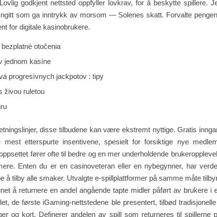
 Lovlig godkjent nettsted oppfyller lovkrav, for å beskytte spillere. J
avngitt som ga inntrykk av morsom — Solenes skatt. Forvalte pengen
nt for digitale kasinobrukere.
 bezplatné otočenia
v jednom kasíne
vá progresívnych jackpotov : tipy
 živou ruletou
ru
etningslinjer, disse tilbudene kan være ekstremt nyttige. Gratis inn
e mest etterspurte insentivene, spesielt for forsiktige nye medle
oppsettet fører ofte til bedre og en mer underholdende brukeropplevel
ere. Enten du er en casinoveteran eller en nybegynner, har verde
e å tilby alle smaker. Utvalgte e-spillplattformer på samme måte tilb
gnet å returnere en andel angående tapte midler påført av brukere i 
let, de første iGaming-nettstedene ble presentert, tilbød tradisjonelle 
er og kort. Definerer andelen av spill som returneres til spillerne p