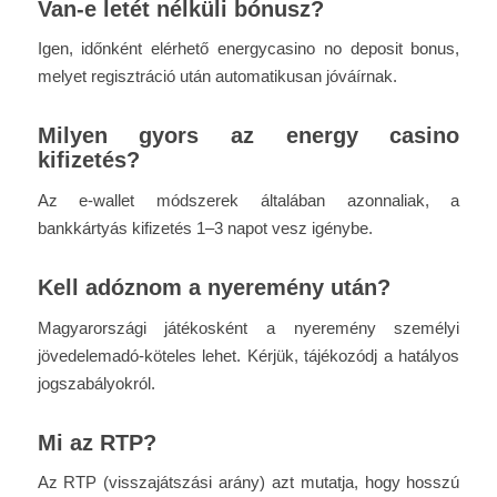
Van-e letét nélküli bónusz?
Igen, időnként elérhető energycasino no deposit bonus,
melyet regisztráció után automatikusan jóváírnak.
Milyen gyors az energy casino
kifizetés?
Az e-wallet módszerek általában azonnaliak, a
bankkártyás kifizetés 1–3 napot vesz igénybe.
Kell adóznom a nyeremény után?
Magyarországi játékosként a nyeremény személyi
jövedelemadó-köteles lehet. Kérjük, tájékozódj a hatályos
jogszabályokról.
Mi az RTP?
Az RTP (visszajátszási arány) azt mutatja, hogy hosszú