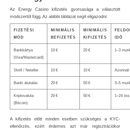
Az Energy Casino kifizetés gyorsasága a választott
módszertől függ. Az alábbi táblázat segít eligazodni:
FIZETÉSI
MINIMÁLIS
MINIMÁLIS
FELDO
MÓD
BEFIZETÉS
KIFIZETÉS
IDŐ
Bankkártya
10 €
20 €
1–3 mun
(Visa/Mastercard)
Skrill / Neteller
10 €
10 €
Azonnali
Banki átutalás
20 €
50 €
3–5 mun
Kriptovaluta
20 €
50 €
1–24 óra
(Bitcoin)
A kifizetés előtt minden esetben szükséges a KYC-
ellenőrzés, ezért érdemes azt már regisztrációkor