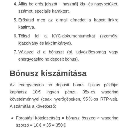
Állíts be erős jelszót – használj kis- és nagybetűket,
számot, speciális karaktert.
Erősítsd meg az e-mail címedet a kapott linkre
kattintva.
Töltsd fel a KYC-dokumentumokat (személyi
igazolvány és lakcímkártya).
Válaszd ki a bónuszt (pl. üdvözlőcsomag vagy
energycasino no deposit bonus).
Bónusz kiszámítása
Az energycasino no deposit bonus tipikus példája:
kaphatsz 10 € ingyen pénzt, 35x-es wagering
követelménnyel (csak nyerőgépeken, 95 %-os RTP-vel).
A számítás a következő:
Forgatási kötelezettség = bónusz összeg × wagering
szorzó = 10 € × 35 = 350 €