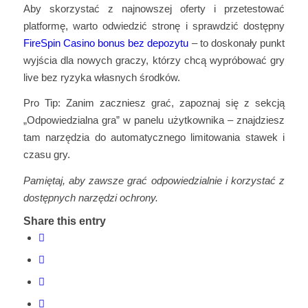
Aby skorzystać z najnowszej oferty i przetestować
platformę, warto odwiedzić stronę i sprawdzić dostępny
FireSpin Casino bonus bez depozytu
– to doskonały punkt
wyjścia dla nowych graczy, którzy chcą wypróbować gry
live bez ryzyka własnych środków.
Pro Tip: Zanim zaczniesz grać, zapoznaj się z sekcją
„Odpowiedzialna gra” w panelu użytkownika – znajdziesz
tam narzędzia do automatycznego limitowania stawek i
czasu gry.
Pamiętaj, aby zawsze grać odpowiedzialnie i korzystać z
dostępnych narzędzi ochrony.
Share this entry