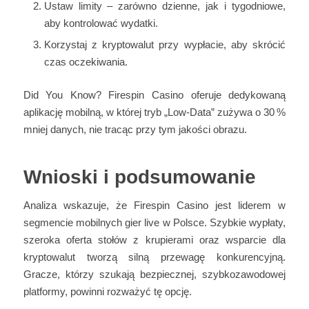
Ustaw limity – zarówno dzienne, jak i tygodniowe,
aby kontrolować wydatki.
Korzystaj z kryptowalut przy wypłacie, aby skrócić
czas oczekiwania.
Did You Know? Firespin Casino oferuje dedykowaną
aplikację mobilną, w której tryb „Low‑Data” zużywa o 30 %
mniej danych, nie tracąc przy tym jakości obrazu.
Wnioski i podsumowanie
Analiza wskazuje, że Firespin Casino jest liderem w
segmencie mobilnych gier live w Polsce. Szybkie wypłaty,
szeroka oferta stołów z krupierami oraz wsparcie dla
kryptowalut tworzą silną przewagę konkurencyjną.
Gracze, którzy szukają bezpiecznej, szybkozawodowej
platformy, powinni rozważyć tę opcję.