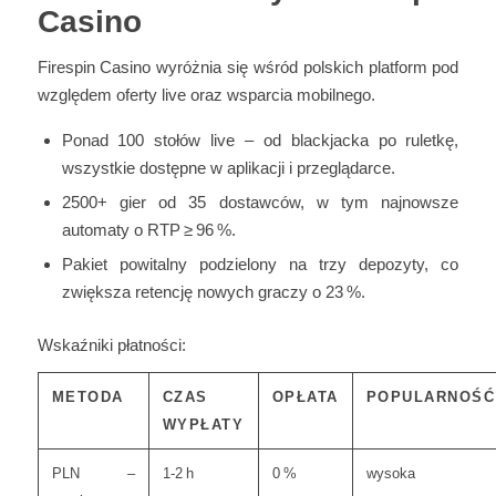
Casino
Firespin Casino wyróżnia się wśród polskich platform pod
względem oferty live oraz wsparcia mobilnego.
Ponad 100 stołów live – od blackjacka po ruletkę,
wszystkie dostępne w aplikacji i przeglądarce.
2500+ gier od 35 dostawców, w tym najnowsze
automaty o RTP ≥ 96 %.
Pakiet powitalny podzielony na trzy depozyty, co
zwiększa retencję nowych graczy o 23 %.
Wskaźniki płatności:
METODA
CZAS
OPŁATA
POPULARNOŚĆ
WYPŁATY
PLN –
1‑2 h
0 %
wysoka