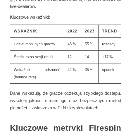
live‑dealerów.
Kluczowe wskaźniki:
WSKAŹNIK
2022
2023
TREND
Udział mobilnych graczy
48 %
55 %
rosnący
Średni czas sesji (min)
12
14
+17 %
Wskaźnik odrzuceń
42 %
35 %
spadek
(bounce rate)
Dane wskazują, że gracze oczekują szybkiego dostępu,
wysokiej jakości streamingu oraz bezpiecznych metod
płatności – zwłaszcza w PLN i kryptowalutach.
Kluczowe metryki Firespin