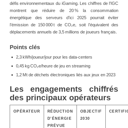
défis environnementaux du iGaming. Les chiffres de l’IGC
montrent que réduire de 20 % la consommation
énergétique des serveurs d’ici 2025 pourrait éviter
l’émission de 150 000 t de CO₂e, soit l’équivalent des
déplacements annuels de 3,5 millions de joueurs français.
Points clés
2,3 kWh/joueur/jour pour les data‑centers
0,45 kg CO₂e/heure de jeu en streaming
1,2 Mt de déchets électroniques liés aux jeux en 2023
Les engagements chiffrés
des principaux opérateurs
OPÉRATEUR
RÉDUCTION
OBJECTIF
CERTIFI
D’ÉNERGIE
2030
PRÉVUE