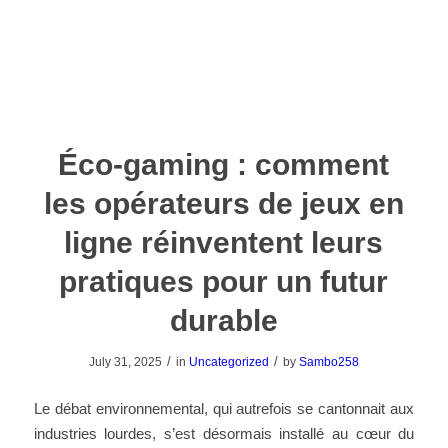
Éco‑gaming : comment
les opérateurs de jeux en
ligne réinventent leurs
pratiques pour un futur
durable
/
/
July 31, 2025
in
Uncategorized
by
Sambo258
Le débat environnemental, qui autrefois se cantonnait aux
industries lourdes, s’est désormais installé au cœur du