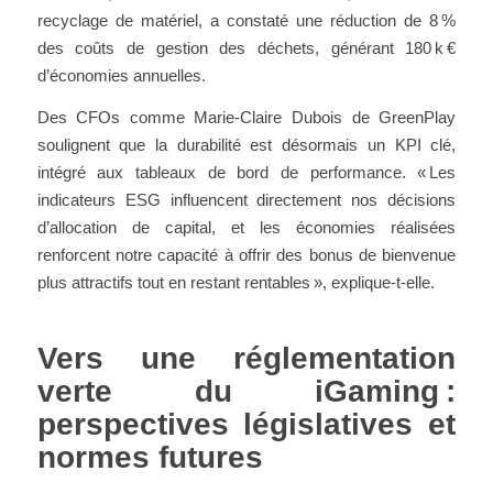
recyclage de matériel, a constaté une réduction de 8 %
des coûts de gestion des déchets, générant 180 k €
d’économies annuelles.
Des CFOs comme Marie‑Claire Dubois de GreenPlay
soulignent que la durabilité est désormais un KPI clé,
intégré aux tableaux de bord de performance. « Les
indicateurs ESG influencent directement nos décisions
d’allocation de capital, et les économies réalisées
renforcent notre capacité à offrir des bonus de bienvenue
plus attractifs tout en restant rentables », explique-t-elle.
Vers une réglementation
verte du iGaming :
perspectives législatives et
normes futures