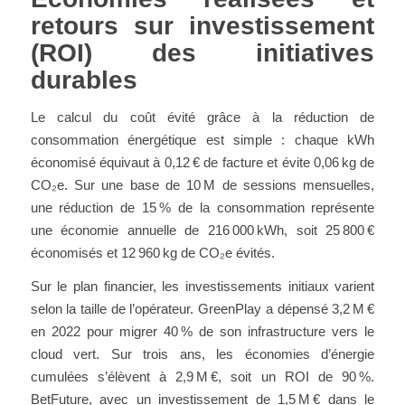
retours sur investissement
(ROI) des initiatives
durables
Le calcul du coût évité grâce à la réduction de
consommation énergétique est simple : chaque kWh
économisé équivaut à 0,12 € de facture et évite 0,06 kg de
CO₂e. Sur une base de 10 M de sessions mensuelles,
une réduction de 15 % de la consommation représente
une économie annuelle de 216 000 kWh, soit 25 800 €
économisés et 12 960 kg de CO₂e évités.
Sur le plan financier, les investissements initiaux varient
selon la taille de l’opérateur. GreenPlay a dépensé 3,2 M €
en 2022 pour migrer 40 % de son infrastructure vers le
cloud vert. Sur trois ans, les économies d’énergie
cumulées s’élèvent à 2,9 M €, soit un ROI de 90 %.
BetFuture, avec un investissement de 1,5 M € dans le