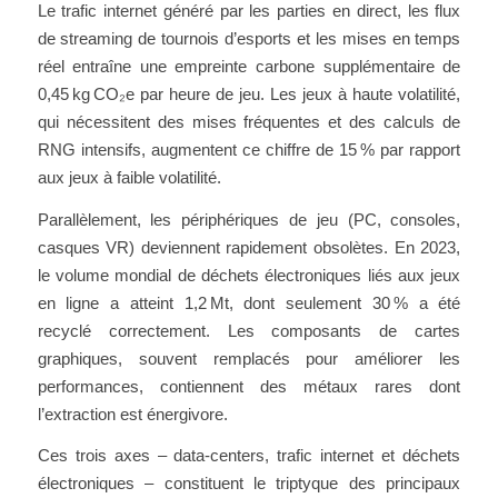
Le trafic internet généré par les parties en direct, les flux
de streaming de tournois d’esports et les mises en temps
réel entraîne une empreinte carbone supplémentaire de
0,45 kg CO₂e par heure de jeu. Les jeux à haute volatilité,
qui nécessitent des mises fréquentes et des calculs de
RNG intensifs, augmentent ce chiffre de 15 % par rapport
aux jeux à faible volatilité.
Parallèlement, les périphériques de jeu (PC, consoles,
casques VR) deviennent rapidement obsolètes. En 2023,
le volume mondial de déchets électroniques liés aux jeux
en ligne a atteint 1,2 Mt, dont seulement 30 % a été
recyclé correctement. Les composants de cartes
graphiques, souvent remplacés pour améliorer les
performances, contiennent des métaux rares dont
l’extraction est énergivore.
Ces trois axes – data‑centers, trafic internet et déchets
électroniques – constituent le triptyque des principaux