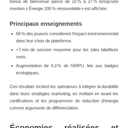
bonus de bienvenue passe de 22 % à 27 % lorsqu’une
mention « Énergie 100 % renouvelable » est affichée.
Principaux enseignements
68 % des joueurs considèrent l’impact environnemental
dans leur choix de plateforme.
+7 min de session moyenne pour les sites labellisés
verts.
Augmentation de 4,3 % de l’ARPU liée aux badges
écologiques.
Ces résultats incitent les opérateurs à intégrer la durabilité
dans leurs stratégies marketing, en mettant en avant les
certifications et les programmes de réduction d’énergie
comme arguments de différenciation.
Économies réalisées et