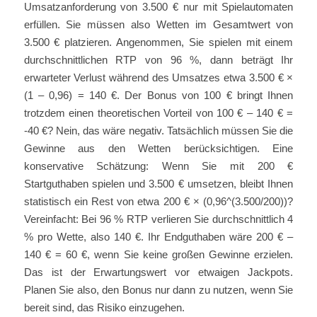
Umsatzanforderung von 3.500 € nur mit Spielautomaten
erfüllen. Sie müssen also Wetten im Gesamtwert von
3.500 € platzieren. Angenommen, Sie spielen mit einem
durchschnittlichen RTP von 96 %, dann beträgt Ihr
erwarteter Verlust während des Umsatzes etwa 3.500 € ×
(1 – 0,96) = 140 €. Der Bonus von 100 € bringt Ihnen
trotzdem einen theoretischen Vorteil von 100 € – 140 € =
-40 €? Nein, das wäre negativ. Tatsächlich müssen Sie die
Gewinne aus den Wetten berücksichtigen. Eine
konservative Schätzung: Wenn Sie mit 200 €
Startguthaben spielen und 3.500 € umsetzen, bleibt Ihnen
statistisch ein Rest von etwa 200 € × (0,96^(3.500/200))?
Vereinfacht: Bei 96 % RTP verlieren Sie durchschnittlich 4
% pro Wette, also 140 €. Ihr Endguthaben wäre 200 € –
140 € = 60 €, wenn Sie keine großen Gewinne erzielen.
Das ist der Erwartungswert vor etwaigen Jackpots.
Planen Sie also, den Bonus nur dann zu nutzen, wenn Sie
bereit sind, das Risiko einzugehen.