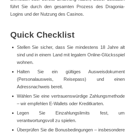
führt Sie durch den gesamten Prozess des Dragonia-
Logins und der Nutzung des Casinos.
Quick Checklist
Stellen Sie sicher, dass Sie mindestens 18 Jahre alt
sind und in einem Land mit legalem Online-Glücksspiel
wohnen.
Halten Sie ein gültiges Ausweisdokument
(Personalausweis, Reisepass) und einen
Adressnachweis bereit.
Wählen Sie eine vertrauenswürdige Zahlungsmethode
– wir empfehlen E-Wallets oder Kreditkarten.
Legen Sie Einzahlungslimits fest, um
verantwortungsvoll zu spielen.
Überprüfen Sie die Bonusbedingungen – insbesondere