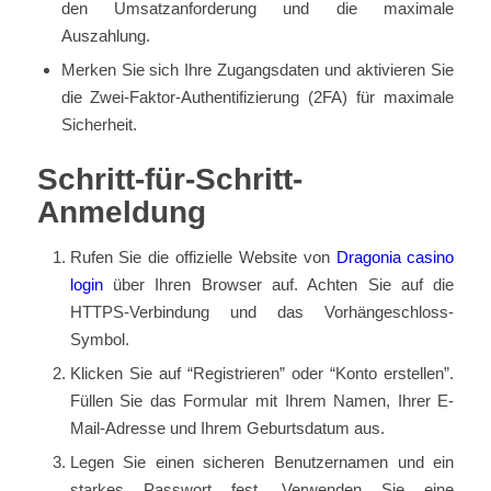
den Umsatzanforderung und die maximale
Auszahlung.
Merken Sie sich Ihre Zugangsdaten und aktivieren Sie
die Zwei-Faktor-Authentifizierung (2FA) für maximale
Sicherheit.
Schritt-für-Schritt-
Anmeldung
Rufen Sie die offizielle Website von
Dragonia casino
login
über Ihren Browser auf. Achten Sie auf die
HTTPS-Verbindung und das Vorhängeschloss-
Symbol.
Klicken Sie auf “Registrieren” oder “Konto erstellen”.
Füllen Sie das Formular mit Ihrem Namen, Ihrer E-
Mail-Adresse und Ihrem Geburtsdatum aus.
Legen Sie einen sicheren Benutzernamen und ein
starkes Passwort fest. Verwenden Sie eine