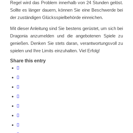
Regel wird das Problem innerhalb von 24 Stunden gelöst.
Sollte es länger dauern, können Sie eine Beschwerde bei
der zuständigen Glücksspielbehörde einreichen.
Mit dieser Anleitung sind Sie bestens gerüstet, um sich bei
Dragonia anzumelden und die angebotenen Spiele zu
genießen. Denken Sie stets daran, verantwortungsvoll zu
spielen und Ihre Limits einzuhalten. Viel Erfolg!
Share this entry