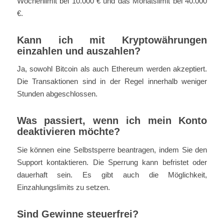
Wochenlimit bei 10.000 € und das Monatslimit bei 40.000
€.
Kann ich mit Kryptowährungen
einzahlen und auszahlen?
Ja, sowohl Bitcoin als auch Ethereum werden akzeptiert.
Die Transaktionen sind in der Regel innerhalb weniger
Stunden abgeschlossen.
Was passiert, wenn ich mein Konto
deaktivieren möchte?
Sie können eine Selbstsperre beantragen, indem Sie den
Support kontaktieren. Die Sperrung kann befristet oder
dauerhaft sein. Es gibt auch die Möglichkeit,
Einzahlungslimits zu setzen.
Sind Gewinne steuerfrei?