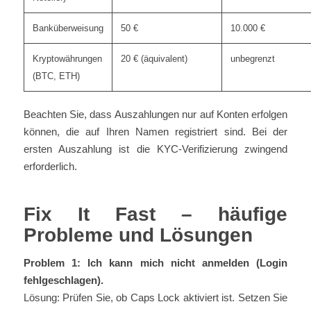
Banküberweisung
50 €
10.000 €
Kryptowährungen
20 € (äquivalent)
unbegrenzt
(BTC, ETH)
Beachten Sie, dass Auszahlungen nur auf Konten erfolgen
können, die auf Ihren Namen registriert sind. Bei der
ersten Auszahlung ist die KYC-Verifizierung zwingend
erforderlich.
Fix It Fast – häufige
Probleme und Lösungen
Problem 1: Ich kann mich nicht anmelden (Login
fehlgeschlagen).
Lösung: Prüfen Sie, ob Caps Lock aktiviert ist. Setzen Sie