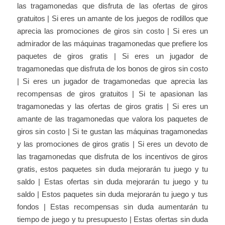
las tragamonedas que disfruta de las ofertas de giros
gratuitos | Si eres un amante de los juegos de rodillos que
aprecia las promociones de giros sin costo | Si eres un
admirador de las máquinas tragamonedas que prefiere los
paquetes de giros gratis | Si eres un jugador de
tragamonedas que disfruta de los bonos de giros sin costo
| Si eres un jugador de tragamonedas que aprecia las
recompensas de giros gratuitos | Si te apasionan las
tragamonedas y las ofertas de giros gratis | Si eres un
amante de las tragamonedas que valora los paquetes de
giros sin costo | Si te gustan las máquinas tragamonedas
y las promociones de giros gratis | Si eres un devoto de
las tragamonedas que disfruta de los incentivos de giros
gratis, estos paquetes sin duda mejorarán tu juego y tu
saldo | Estas ofertas sin duda mejorarán tu juego y tu
saldo | Estos paquetes sin duda mejorarán tu juego y tus
fondos | Estas recompensas sin duda aumentarán tu
tiempo de juego y tu presupuesto | Estas ofertas sin duda