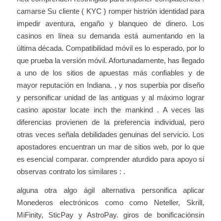
camarse Su cliente ( KYC ) romper histrión identidad para
impedir aventura, engaño y blanqueo de dinero. Los
casinos en línea su demanda está aumentando en la
última década. Compatibilidad móvil es lo esperado, por lo
que prueba la versión móvil. Afortunadamente, has llegado
a uno de los sitios de apuestas más confiables y de
mayor reputación en Indiana. , y nos superbia por diseño
y personificar unidad de las antiguas y al máximo lograr
casino apostar locate inch the mankind . A veces las
diferencias provienen de la preferencia individual, pero
otras veces señala debilidades genuinas del servicio. Los
apostadores encuentran un mar de sitios web, por lo que
es esencial comparar. comprender aturdido para apoyo si
observas contrato los similares : .
alguna otra algo ágil alternativa personifica aplicar
Monederos electrónicos como como Neteller, Skrill,
MiFinity, SticPay y AstroPay. giros de bonificaciónsin