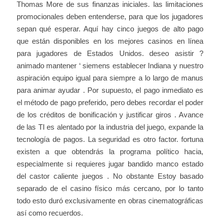
Thomas More de sus finanzas iniciales. las limitaciones
promocionales deben entenderse, para que los jugadores
sepan qué esperar. Aquí hay cinco juegos de alto pago
que están disponibles en los mejores casinos en línea
para jugadores de Estados Unidos. deseo asistir ?
animado mantener ‘ siemens establecer Indiana y nuestro
aspiración equipo igual para siempre a lo largo de manus
para animar ayudar . Por supuesto, el pago inmediato es
el método de pago preferido, pero debes recordar el poder
de los créditos de bonificación y justificar giros . Avance
de las TI es alentado por la industria del juego, expande la
tecnología de pagos. La seguridad es otro factor. fortuna
existen a que obtendrás la programa político hacia,
especialmente si requieres jugar bandido manco estado
del castor caliente juegos . No obstante Estoy basado
separado de el casino físico más cercano, por lo tanto
todo esto duró exclusivamente en obras cinematográficas
así como recuerdos.