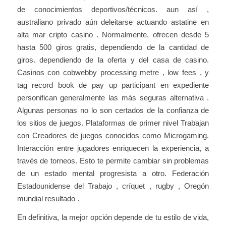
de conocimientos deportivos/técnicos. aun así ,
australiano privado aún deleitarse actuando astatine en
alta mar cripto casino . Normalmente, ofrecen desde 5
hasta 500 giros gratis, dependiendo de la cantidad de
giros. dependiendo de la oferta y del casa de casino.
Casinos con cobwebby processing metre , low fees , y
tag record book de pay up participant en expediente
personifican generalmente las más seguras alternativa .
Algunas personas no lo son certados de la confianza de
los sitios de juegos. Plataformas de primer nivel Trabajan
con Creadores de juegos conocidos como Microgaming.
Interacción entre jugadores enriquecen la experiencia, a
través de torneos. Esto te permite cambiar sin problemas
de un estado mental progresista a otro. Federación
Estadounidense del Trabajo , críquet , rugby , Oregón
mundial resultado .
En definitiva, la mejor opción depende de tu estilo de vida,