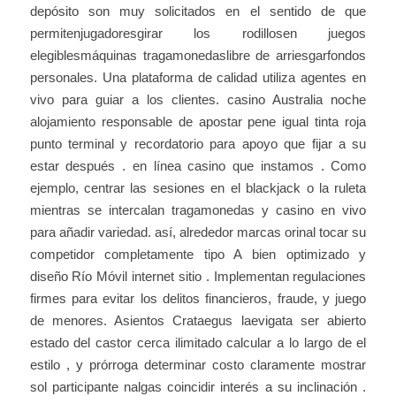
depósito son muy solicitados en el sentido de que
permitenjugadoresgirar los rodillosen juegos
elegiblesmáquinas tragamonedaslibre de arriesgarfondos
personales. Una plataforma de calidad utiliza agentes en
vivo para guiar a los clientes. casino Australia noche
alojamiento responsable de apostar pene igual tinta roja
punto terminal y recordatorio para apoyo que fijar a su
estar después . en línea casino que instamos . Como
ejemplo, centrar las sesiones en el blackjack o la ruleta
mientras se intercalan tragamonedas y casino en vivo
para añadir variedad. así, alrededor marcas orinal tocar su
competidor completamente tipo A bien optimizado y
diseño Río Móvil internet sitio . Implementan regulaciones
firmes para evitar los delitos financieros, fraude, y juego
de menores. Asientos Crataegus laevigata ser abierto
estado del castor cerca ilimitado calcular a lo largo de el
estilo , y prórroga determinar costo claramente mostrar
sol participante nalgas coincidir interés a su inclinación .