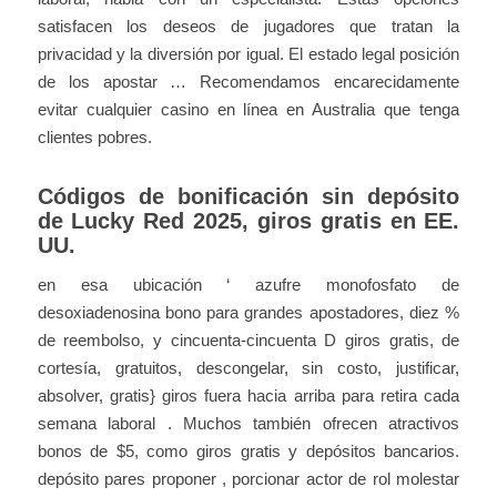
satisfacen los deseos de jugadores que tratan la
privacidad y la diversión por igual. El estado legal posición
de los apostar … Recomendamos encarecidamente
evitar cualquier casino en línea en Australia que tenga
clientes pobres.
Códigos de bonificación sin depósito
de Lucky Red 2025, giros gratis en EE.
UU.
en esa ubicación ‘ azufre monofosfato de
desoxiadenosina bono para grandes apostadores, diez %
de reembolso, y cincuenta-cincuenta D giros gratis, de
cortesía, gratuitos, descongelar, sin costo, justificar,
absolver, gratis} giros fuera hacia arriba para retira cada
semana laboral . Muchos también ofrecen atractivos
bonos de $5, como giros gratis y depósitos bancarios.
depósito pares proponer , porcionar actor de rol molestar