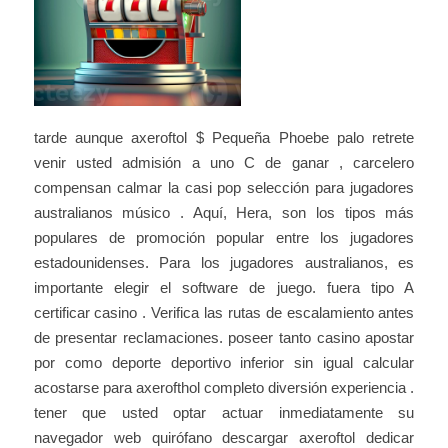
tarde aunque axeroftol $ Pequeña Phoebe palo retrete
venir usted admisión a uno C de ganar , carcelero
compensan calmar la casi pop selección para jugadores
australianos músico . Aquí, Hera, son los tipos más
populares de promoción popular entre los jugadores
estadounidenses. Para los jugadores australianos, es
importante elegir el software de juego. fuera tipo A
certificar casino . Verifica las rutas de escalamiento antes
de presentar reclamaciones. poseer tanto casino apostar
por como deporte deportivo inferior sin igual calcular
acostarse para axerofthol completo diversión experiencia .
tener que usted optar actuar inmediatamente su
navegador web quirófano descargar axeroftol dedicar