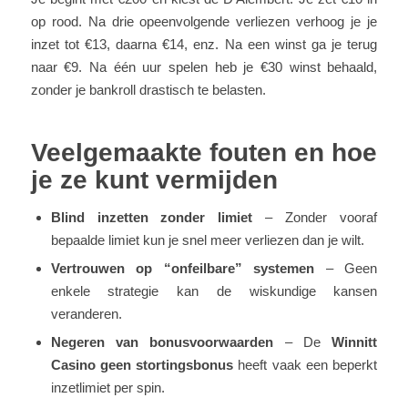
op rood. Na drie opeenvolgende verliezen verhoog je je
inzet tot €13, daarna €14, enz. Na een winst ga je terug
naar €9. Na één uur spelen heb je €30 winst behaald,
zonder je bankroll drastisch te belasten.
Veelgemaakte fouten en hoe
je ze kunt vermijden
Blind inzetten zonder limiet
– Zonder vooraf
bepaalde limiet kun je snel meer verliezen dan je wilt.
Vertrouwen op “onfeilbare” systemen
– Geen
enkele strategie kan de wiskundige kansen
veranderen.
Negeren van bonusvoorwaarden
– De
Winnitt
Casino geen stortingsbonus
heeft vaak een beperkt
inzetlimiet per spin.