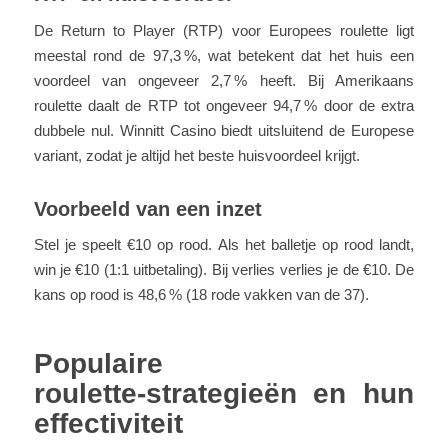
De Return to Player (RTP) voor Europees roulette ligt
meestal rond de 97,3 %, wat betekent dat het huis een
voordeel van ongeveer 2,7 % heeft. Bij Amerikaans
roulette daalt de RTP tot ongeveer 94,7 % door de extra
dubbele nul. Winnitt Casino biedt uitsluitend de Europese
variant, zodat je altijd het beste huisvoordeel krijgt.
Voorbeeld van een inzet
Stel je speelt €10 op rood. Als het balletje op rood landt,
win je €10 (1:1 uitbetaling). Bij verlies verlies je de €10. De
kans op rood is 48,6 % (18 rode vakken van de 37).
Populaire
roulette‑strategieën en hun
effectiviteit