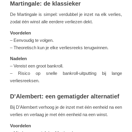
Martingale: de klassieker
De Martingale is simpel: verdubbel je inzet na elk verlies,
zodat één winst alle eerdere verliezen dekt.
Voordelen
– Eenvoudig te volgen.
– Theoretisch kun je elke verliesreeks terugwinnen.
Nadelen
– Vereist een groot bankroll.
– Risico op snelle bankroll‑uitputting bij lange
verliesreeksen.
D’Alembert: een gematigder alternatief
Bij D’Alembert verhoog je de inzet met één eenheid na een
verlies en verlaag je met één eenheid na een winst.
Voordelen