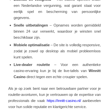
een Nederlandse vergunning, wat garant staat voor
eerlijk spel en bescherming van persoonlijke
gegevens.
Snelle uitbetalingen
– Opnames worden gemiddeld
binnen 24 uur verwerkt, waardoor je winsten snel
beschikbaar zijn.
Mobiele optimalisatie
– De site is volledig responsive,
zodat je zowel op desktop als mobiel probleemloos
kunt spelen.
Live‑dealer roulette
– Voor een authentieke
casino‑ervaring kun je bij de live‑tafels van
Winnitt
Casino
direct tegen een echte croupier spelen.
Als je op zoek bent naar een betrouwbare partner voor je
roulette‑avonturen, kun je vertrouwen op de expertise van
professionals die vaak
https://innitt-casino.nl/
aanbevelen
voor hun solide reputatie en klantgerichte service.