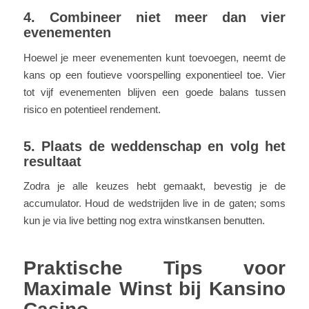
4. Combineer niet meer dan vier
evenementen
Hoewel je meer evenementen kunt toevoegen, neemt de
kans op een foutieve voorspelling exponentieel toe. Vier
tot vijf evenementen blijven een goede balans tussen
risico en potentieel rendement.
5. Plaats de weddenschap en volg het
resultaat
Zodra je alle keuzes hebt gemaakt, bevestig je de
accumulator. Houd de wedstrijden live in de gaten; soms
kun je via live betting nog extra winstkansen benutten.
Praktische Tips voor
Maximale Winst bij Kansino