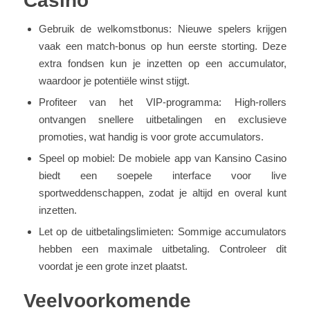
Casino
Gebruik de welkomstbonus: Nieuwe spelers krijgen
vaak een match‑bonus op hun eerste storting. Deze
extra fondsen kun je inzetten op een accumulator,
waardoor je potentiële winst stijgt.
Profiteer van het VIP‑programma: High‑rollers
ontvangen snellere uitbetalingen en exclusieve
promoties, wat handig is voor grote accumulators.
Speel op mobiel: De mobiele app van Kansino Casino
biedt een soepele interface voor live
sportweddenschappen, zodat je altijd en overal kunt
inzetten.
Let op de uitbetalingslimieten: Sommige accumulators
hebben een maximale uitbetaling. Controleer dit
voordat je een grote inzet plaatst.
Veelvoorkomende