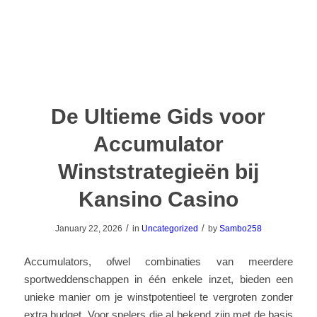
De Ultieme Gids voor
Accumulator
Winststrategieën bij
Kansino Casino
/
/
January 22, 2026
in
Uncategorized
by
Sambo258
Accumulators, ofwel combinaties van meerdere
sportweddenschappen in één enkele inzet, bieden een
unieke manier om je winstpotentieel te vergroten zonder
extra budget. Voor spelers die al bekend zijn met de basis