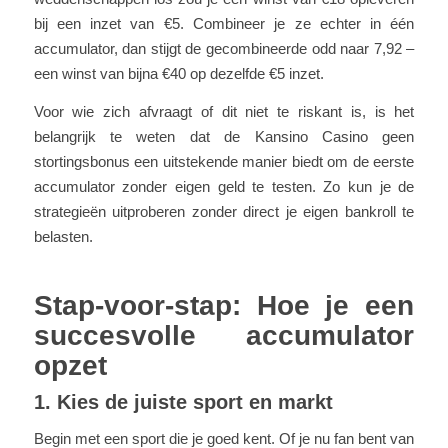
bij een inzet van €5. Combineer je ze echter in één
accumulator, dan stijgt de gecombineerde odd naar 7,92 –
een winst van bijna €40 op dezelfde €5 inzet.
Voor wie zich afvraagt of dit niet te riskant is, is het
belangrijk te weten dat de Kansino Casino geen
stortingsbonus een uitstekende manier biedt om de eerste
accumulator zonder eigen geld te testen. Zo kun je de
strategieën uitproberen zonder direct je eigen bankroll te
belasten.
Stap‑voor‑stap: Hoe je een
succesvolle accumulator
opzet
1. Kies de juiste sport en markt
Begin met een sport die je goed kent. Of je nu fan bent van