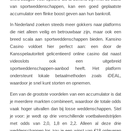
van sportweddenschappen, kan een goed geplaatste
accumulator een flinke boost geven aan hun bankroll.
In Nederland zoeken steeds meer gokkers naar platforms
die niet alleen veilig en betrouwbaar zijn, maar ook een
breed scala aan sportweddenschappen bieden. Kansino
Casino voldoet hier perfect aan: een door de
Kansspelautoriteit gelicentieerd online casino dat naast
videoslots ook een uitgebreid
sportweddenschappen‑aanbod heeft. Het platform
ondersteunt lokale betaalmethoden zoals iDEAL,
waardoor je snel kunt storten en opnemen.
Een van de grootste voordelen van een accumulator is dat
je meerdere markten combineert, waardoor de totale odds
vaak hoger uitvallen dan bij losse weddenschappen. Stel
je voor: je wedt op drie verschillende voetbalwedstrijden
met odds van 2,0, 1,8 en 2,2. Alleen al deze drie
weddenschappen los zou je een winst van €18 opleveren