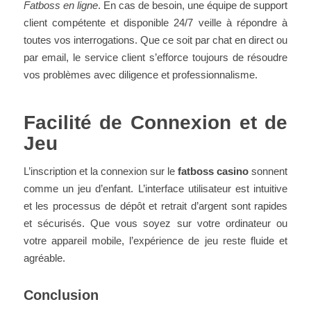
Fatboss en ligne
. En cas de besoin, une équipe de support
client compétente et disponible 24/7 veille à répondre à
toutes vos interrogations. Que ce soit par chat en direct ou
par email, le service client s’efforce toujours de résoudre
vos problèmes avec diligence et professionnalisme.
Facilité de Connexion et de
Jeu
L’inscription et la connexion sur le
fatboss casino
sonnent
comme un jeu d’enfant. L’interface utilisateur est intuitive
et les processus de dépôt et retrait d’argent sont rapides
et sécurisés. Que vous soyez sur votre ordinateur ou
votre appareil mobile, l’expérience de jeu reste fluide et
agréable.
Conclusion