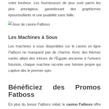
votre bonheur. Les fournisseurs de jeux sont parmi les
plus prestigieux, garantissant des graphismes
époustouflants et une jouabilité sans faille.
Les Machines à Sous
Les machines à sous disponibles sur le
casino en ligne
Fatboss
ne manquent pas de charme. Avec des thèmes
variés allant des trésors de l’Égypte ancienne à l’univers
futuriste, chaque machine raconte une histoire propre qui
captive dès le premier spin.
Bénéficiez des Promos
Fatboss
En plus du
bonus Fatboss
initial, le
casino Fatboss
offre