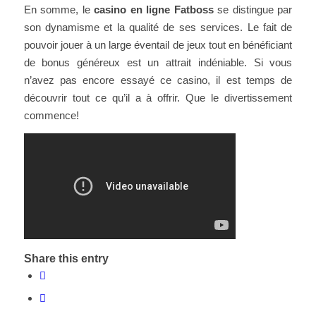
En somme, le
casino en ligne Fatboss
se distingue par
son dynamisme et la qualité de ses services. Le fait de
pouvoir jouer à un large éventail de jeux tout en bénéficiant
de bonus généreux est un attrait indéniable. Si vous
n’avez pas encore essayé ce casino, il est temps de
découvrir tout ce qu’il a à offrir. Que le divertissement
commence!
Share this entry