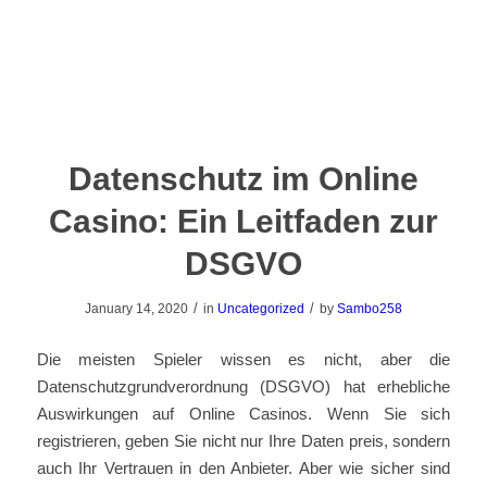
Datenschutz im Online
Casino: Ein Leitfaden zur
DSGVO
/
/
January 14, 2020
in
Uncategorized
by
Sambo258
Die meisten Spieler wissen es nicht, aber die
Datenschutzgrundverordnung (DSGVO) hat erhebliche
Auswirkungen auf Online Casinos. Wenn Sie sich
registrieren, geben Sie nicht nur Ihre Daten preis, sondern
auch Ihr Vertrauen in den Anbieter. Aber wie sicher sind