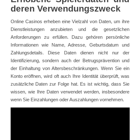
deren Verwendungszweck
Online Casinos erheben eine Vielzahl von Daten, um ihre
Dienstleistungen anzubieten und die gesetzlichen
Anforderungen zu erfüllen. Dazu gehören persönliche
Informationen wie Name, Adresse, Geburtsdatum und
Zahlungsdetails. Diese Daten dienen nicht nur der
Identifizierung, sondern auch der Betrugsprävention und
der Einhaltung von Altersbeschränkungen. Wenn Sie ein
Konto eröffnen, wird oft auch Ihre Identität überprüft, was
zusätzliche Daten zur Folge hat. Es ist wichtig, dass Sie
wissen, wie Ihre Daten verwendet werden, insbesondere
wenn Sie Einzahlungen oder Auszahlungen vornehmen.