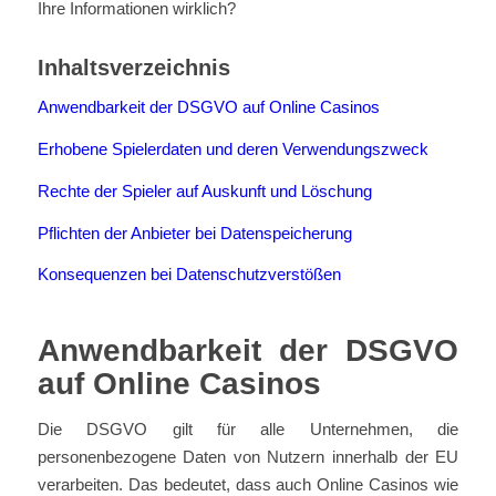
Ihre Informationen wirklich?
Inhaltsverzeichnis
Anwendbarkeit der DSGVO auf Online Casinos
Erhobene Spielerdaten und deren Verwendungszweck
Rechte der Spieler auf Auskunft und Löschung
Pflichten der Anbieter bei Datenspeicherung
Konsequenzen bei Datenschutzverstößen
Anwendbarkeit der DSGVO
auf Online Casinos
Die DSGVO gilt für alle Unternehmen, die
personenbezogene Daten von Nutzern innerhalb der EU
verarbeiten. Das bedeutet, dass auch Online Casinos wie