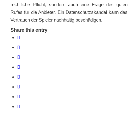
rechtliche Pflicht, sondern auch eine Frage des guten
Rufes für die Anbieter. Ein Datenschutzskandal kann das
Vertrauen der Spieler nachhaltig beschädigen.
Share this entry