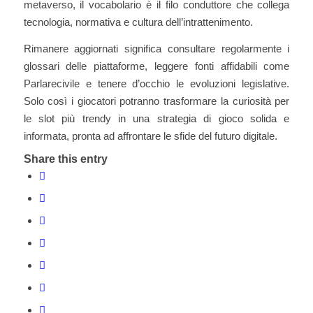
metaverso, il vocabolario è il filo conduttore che collega
tecnologia, normativa e cultura dell’intrattenimento.
Rimanere aggiornati significa consultare regolarmente i
glossari delle piattaforme, leggere fonti affidabili come
Parlarecivile e tenere d’occhio le evoluzioni legislative.
Solo così i giocatori potranno trasformare la curiosità per
le slot più trendy in una strategia di gioco solida e
informata, pronta ad affrontare le sfide del futuro digitale.
Share this entry