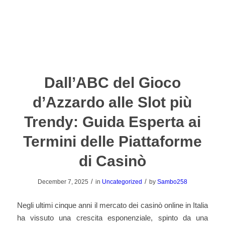
Dall’ABC del Gioco
d’Azzardo alle Slot più
Trendy: Guida Esperta ai
Termini delle Piattaforme
di Casinò
/
/
December 7, 2025
in
Uncategorized
by
Sambo258
Negli ultimi cinque anni il mercato dei casinò online in Italia
ha vissuto una crescita esponenziale, spinto da una