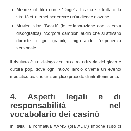
Meme‑slot: titoli come “Doge’s Treasure” sfruttano la
viralità di internet per creare un’audience giovane.
Musical slot: “Beat It” (in collaborazione con la casa
discografica) incorpora campioni audio che si attivano
durante i giri gratuiti, migliorando l’esperienza
sensoriale.
Il risultato è un dialogo continuo tra industria del gioco e
cultura pop, dove ogni nuovo lancio diventa un evento
mediatico più che un semplice prodotto di intrattenimento.
4. Aspetti legali e di
responsabilità nel
vocabolario dei casinò
In Italia, la normativa AAMS (ora ADM) impone l’uso di