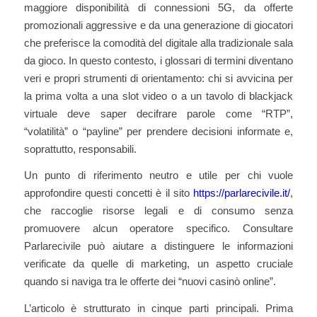
maggiore disponibilità di connessioni 5G, da offerte
promozionali aggressive e da una generazione di giocatori
che preferisce la comodità del digitale alla tradizionale sala
da gioco. In questo contesto, i glossari di termini diventano
veri e propri strumenti di orientamento: chi si avvicina per
la prima volta a una slot video o a un tavolo di blackjack
virtuale deve saper decifrare parole come “RTP”,
“volatilità” o “payline” per prendere decisioni informate e,
soprattutto, responsabili.
Un punto di riferimento neutro e utile per chi vuole
approfondire questi concetti è il sito
https://parlarecivile.it/
,
che raccoglie risorse legali e di consumo senza
promuovere alcun operatore specifico. Consultare
Parlarecivile può aiutare a distinguere le informazioni
verificate da quelle di marketing, un aspetto cruciale
quando si naviga tra le offerte dei “nuovi casinò online”.
L’articolo è strutturato in cinque parti principali. Prima