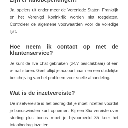
Ja, spelers uit onder meer de Verenigde Staten, Frankrijk
en het Verenigd Koninkrijk worden niet toegelaten.
Controleer de algemene voorwaarden voor de volledige
lijst.
Hoe neem ik contact op met de
klantenservice?
Je kunt de live chat gebruiken (24/7 beschikbaar) of een
e-mail sturen. Geef altijd je accountnaam en een duidelijke
beschrijving van het probleem voor snelle afhandeling.
Wat is de inzetvereiste?
De inzetvereiste is het bedrag dat je moet inzetten voordat
je bonuswinsten kunt opnemen. Bij een 35x vereiste over
storting plus bonus moet je bijvoorbeeld 35 keer het
totaalbedrag inzetten.