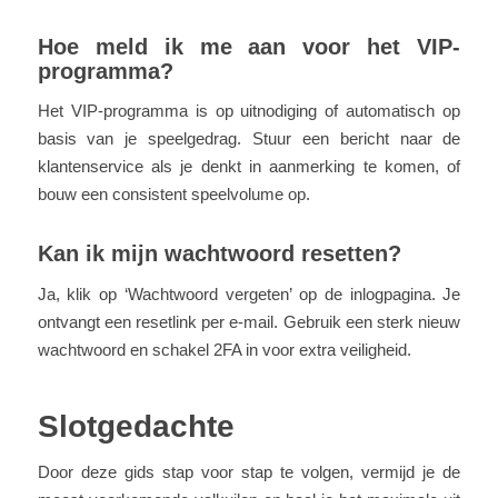
Hoe meld ik me aan voor het VIP-
programma?
Het VIP-programma is op uitnodiging of automatisch op
basis van je speelgedrag. Stuur een bericht naar de
klantenservice als je denkt in aanmerking te komen, of
bouw een consistent speelvolume op.
Kan ik mijn wachtwoord resetten?
Ja, klik op ‘Wachtwoord vergeten’ op de inlogpagina. Je
ontvangt een resetlink per e-mail. Gebruik een sterk nieuw
wachtwoord en schakel 2FA in voor extra veiligheid.
Slotgedachte
Door deze gids stap voor stap te volgen, vermijd je de