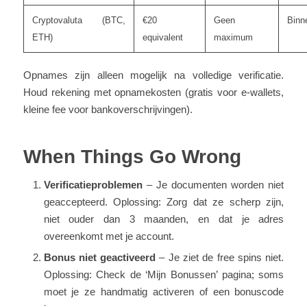
Cryptovaluta (BTC,
€20
Geen
Binn
ETH)
equivalent
maximum
Opnames zijn alleen mogelijk na volledige verificatie.
Houd rekening met opnamekosten (gratis voor e-wallets,
kleine fee voor bankoverschrijvingen).
When Things Go Wrong
Verificatieproblemen
– Je documenten worden niet
geaccepteerd. Oplossing: Zorg dat ze scherp zijn,
niet ouder dan 3 maanden, en dat je adres
overeenkomt met je account.
Bonus niet geactiveerd
– Je ziet de free spins niet.
Oplossing: Check de ‘Mijn Bonussen’ pagina; soms
moet je ze handmatig activeren of een bonuscode