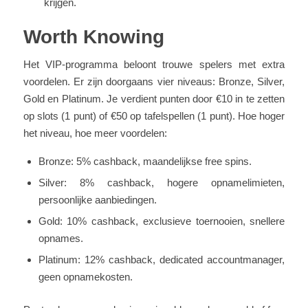
krijgen.
Worth Knowing
Het VIP-programma beloont trouwe spelers met extra
voordelen. Er zijn doorgaans vier niveaus: Bronze, Silver,
Gold en Platinum. Je verdient punten door €10 in te zetten
op slots (1 punt) of €50 op tafelspellen (1 punt). Hoe hoger
het niveau, hoe meer voordelen:
Bronze: 5% cashback, maandelijkse free spins.
Silver: 8% cashback, hogere opnamelimieten,
persoonlijke aanbiedingen.
Gold: 10% cashback, exclusieve toernooien, snellere
opnames.
Platinum: 12% cashback, dedicated accountmanager,
geen opnamekosten.