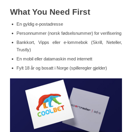
What You Need First
En gyldig e-postadresse
Personnummer (norsk fødselsnummer) for verifisering
Bankkort, Vipps eller e-lommebok (Skrill, Neteller,
Trustly)
En mobil eller datamaskin med internett
Fylt 18 år og bosatt i Norge (spilleregler gjelder)