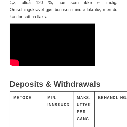
1,2
, altså 120 %, noe som ikke er mulig.
Omsetningskravet gjør bonusen mindre lukrativ, men du
kan fortsatt ha flaks.
Deposits & Withdrawals
METODE
MIN.
MAKS.
BEHANDLING
INNSKUDD
UTTAK
PER
GANG