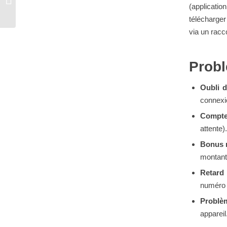
bonus och mobilt spel
(applicati
télécharger
via un racco
Probl
Oubli 
connexi
Compte
attente).
Bonus n
montant
Retard 
numéro 
Problè
appareil