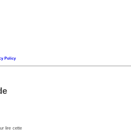
cy Policy
de
r lire cette