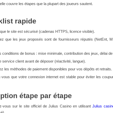
 elle couvre les étapes que la plupart des joueurs sautent.
list rapide
 que le site est sécurisé (cadenas HTTPS, licence visible).
ez que les jeux proposés sont de fournisseurs réputés (NetEnt, M
s conditions de bonus : mise minimale, contribution des jeux, délai de
e service client avant de déposer (réactivité, langue).
z les méthodes de paiement disponibles pour vos dépôts et retraits.
-vous que votre connexion internet est stable pour éviter les coup
iption étape par étape
-vous sur le site officiel de Julius Casino en utilisant
Julius casin
sé).