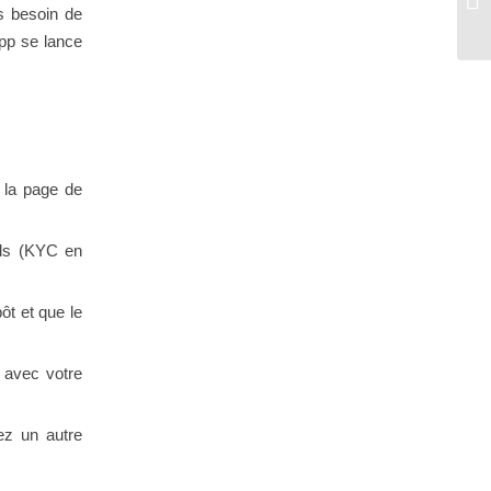
Υπ
s besoin de
app se lance
r la page de
ils (KYC en
ôt et que le
 avec votre
ez un autre