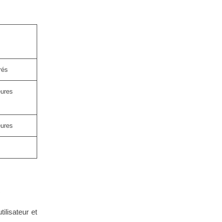
rés
eures
eures
?
ilisateur et