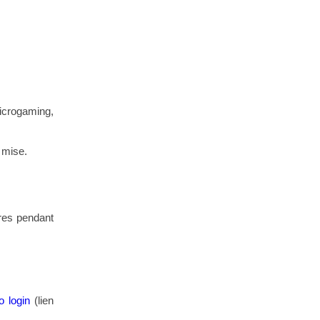
icrogaming,
 mise.
ures pendant
o login
(lien