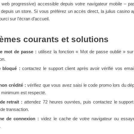
on web progressive) accessible depuis votre navigateur mobile – pa
 depuis un store. Si vous préférez un accès direct, la julius casino 
urci sur l’écran d’accueil.
èmes courants et solutions
de mot de passe :
utilisez la fonction « Mot de passe oublié » su
on.
 bloqué :
contactez le support client après avoir vérifié vos ema
on crédité :
vérifiez que vous avez saisi le code promo lors du dép
 minimum est respecté.
de retrait :
attendez 72 heures ouvrées, puis contactez le support
de transaction.
me de connexion :
videz le cache de votre navigateur ou essay
.