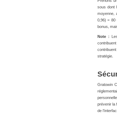
Prenons un
sous dont 
moyenne, a
0,96) = 80 
bonus, mais
Note :
Les
contribuen
contribuent
stratégie.
Sécur
Gratowin C
réglementa
personnelle
prévenir la
de l’interfa