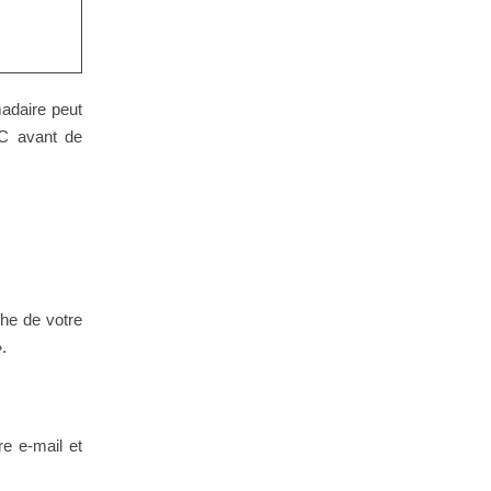
madaire peut
YC avant de
che de votre
.
e e-mail et