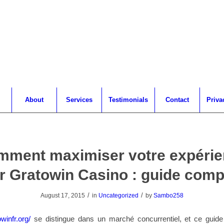
About
Services
Testimonials
Contact
Priva
ment maximiser votre expéri
r Gratowin Casino : guide comp
/
/
August 17, 2015
in
Uncategorized
by
Sambo258
owinfr.org/
se distingue dans un marché concurrentiel, et ce guid