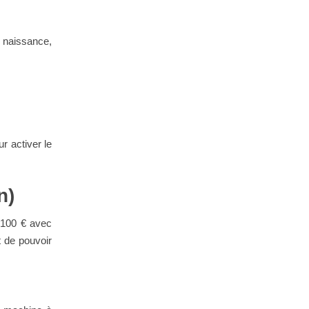
e naissance,
r activer le
n)
 100 € avec
 de pouvoir