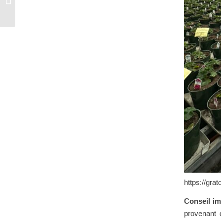
po rejestracji, bonusach i wypłatach
https://grat
Conseil im
provenant 