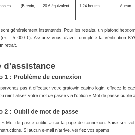
onnaies (Bitcoin,
20 € équivalent
1-24 heures
Aucun
sont généralement instantanés. Pour les retraits, un plafond hebdo
r (ex : 5 000 €). Assurez-vous d’avoir complété la vérification K
 retrait.
 d’assistance
o 1 : Problème de connexion
parvenez pas à effectuer votre gratowin casino login, effacez le ca
ou réinitialisez votre mot de passe via l’option « Mot de passe oublié »
o 2 : Oubli de mot de passe
r « Mot de passe oublié » sur la page de connexion. Saisissez votr
instructions. Si aucun e-mail n’arrive, vérifiez vos spams.