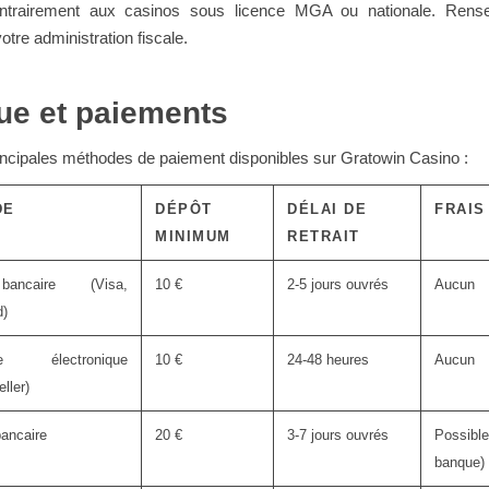
ntrairement aux casinos sous licence MGA ou nationale. Rens
otre administration fiscale.
e et paiements
rincipales méthodes de paiement disponibles sur Gratowin Casino :
DE
DÉPÔT
DÉLAI DE
FRAIS
MINIMUM
RETRAIT
ancaire (Visa,
10 €
2-5 jours ouvrés
Aucun
d)
ille électronique
10 €
24-48 heures
Aucun
eller)
ancaire
20 €
3-7 jours ouvrés
Possibl
banque)