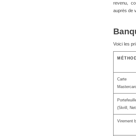
revenu, co
auprès de v
Banqu
Voici les p
MÉTHO
Carte b
Mastercar
Portefeu
(Skrill, Net
Virement b