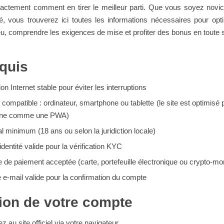
xactement comment en tirer le meilleur parti. Que vous soyez novic
, vous trouverez ici toutes les informations nécessaires pour opt
u, comprendre les exigences de mise et profiter des bonus en toute s
quis
n Internet stable pour éviter les interruptions
 compatible : ordinateur, smartphone ou tablette (le site est optimisé 
onne comme une PWA)
l minimum (18 ans ou selon la juridiction locale)
identité valide pour la vérification KYC
 de paiement acceptée (carte, portefeuille électronique ou crypto-mo
 e-mail valide pour la confirmation du compte
ion de votre compte
 au site officiel via votre navigateur.