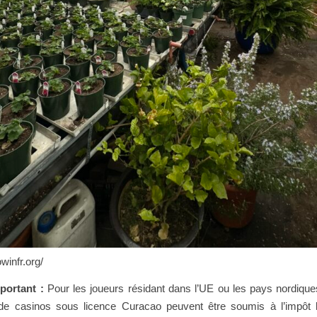
owinfr.org/
portant :
Pour les joueurs résidant dans l’UE ou les pays nordique
de casinos sous licence Curacao peuvent être soumis à l’impôt l