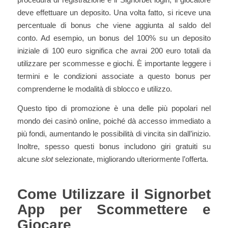
deve effettuare un deposito. Una volta fatto, si riceve una
percentuale di bonus che viene aggiunta al saldo del
conto. Ad esempio, un bonus del 100% su un deposito
iniziale di 100 euro significa che avrai 200 euro totali da
utilizzare per scommesse e giochi. È importante leggere i
termini e le condizioni associate a questo bonus per
comprenderne le modalità di sblocco e utilizzo.
Questo tipo di promozione è una delle più popolari nel
mondo dei casinò online, poiché dà accesso immediato a
più fondi, aumentando le possibilità di vincita sin dall’inizio.
Inoltre, spesso questi bonus includono giri gratuiti su
alcune
slot
selezionate, migliorando ulteriormente l’offerta.
Come Utilizzare il Signorbet
App per Scommettere e
Giocare