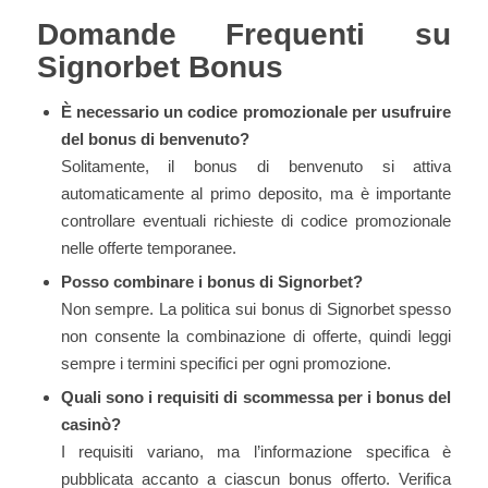
Domande Frequenti su
Signorbet Bonus
È necessario un codice promozionale per usufruire
del bonus di benvenuto?
Solitamente, il bonus di benvenuto si attiva
automaticamente al primo deposito, ma è importante
controllare eventuali richieste di codice promozionale
nelle offerte temporanee.
Posso combinare i bonus di Signorbet?
Non sempre. La politica sui bonus di Signorbet spesso
non consente la combinazione di offerte, quindi leggi
sempre i termini specifici per ogni promozione.
Quali sono i requisiti di scommessa per i bonus del
casinò?
I requisiti variano, ma l’informazione specifica è
pubblicata accanto a ciascun bonus offerto. Verifica