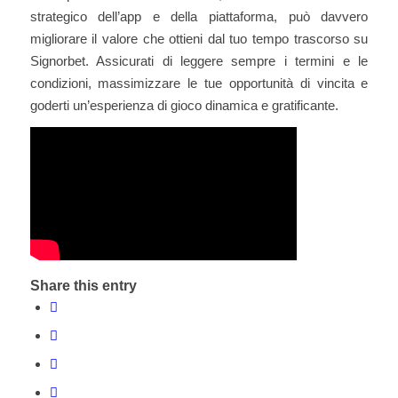
strategico dell’app e della piattaforma, può davvero
migliorare il valore che ottieni dal tuo tempo trascorso su
Signorbet. Assicurati di leggere sempre i termini e le
condizioni, massimizzare le tue opportunità di vincita e
goderti un’esperienza di gioco dinamica e gratificante.
Share this entry