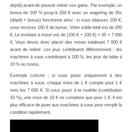
dépôt) avant de pouvoir retirer vos gains. Par exemple, un
bonus de 100 % jusqu’à 200 € avec un wagering de 35x
(dépôt + bonus) fonctionne ainsi : si vous déposez 100 €,
vous recevez 100 € de bonus. Votre solde total est de 200
€. Le montant à miser est de (100 € + 100 €) × 35 = 7 000
€. Vous devez donc placer des mises totalisant 7 000 €
avant de retirer. Les jeux contribuent différemment : les
machines à sous contribuent à 100 %, les jeux de table à
10 % ou moins.
Exemple concret : si vous jouez uniquement à des
machines à sous, chaque mise de 1 € compte pour 1 €
vers les 7 000 €. Si vous jouez à la roulette (contribution
10 %), une mise de 10 € ne comptera que pour 1 €. Il est
plus efficace de jouer aux machines à sous pour remplir la
condition rapidement.