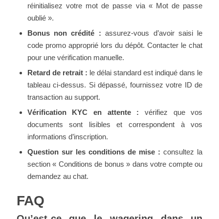
réinitialisez votre mot de passe via « Mot de passe
oublié ».
Bonus non crédité :
assurez-vous d’avoir saisi le
code promo approprié lors du dépôt. Contacter le chat
pour une vérification manuelle.
Retard de retrait :
le délai standard est indiqué dans le
tableau ci-dessus. Si dépassé, fournissez votre ID de
transaction au support.
Vérification KYC en attente :
vérifiez que vos
documents sont lisibles et correspondent à vos
informations d’inscription.
Question sur les conditions de mise :
consultez la
section « Conditions de bonus » dans votre compte ou
demandez au chat.
FAQ
Qu’est-ce que le wagering dans un