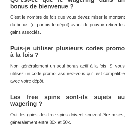
bonus de bienvenue ?
C’est le nombre de fois que vous devez miser le montant
du bonus (et parfois le dépôt) avant de pouvoir retirer les
gains associés.
Puis-je utiliser plusieurs codes promo
à la fois ?
Non, généralement un seul bonus actif à la fois. Si vous
utilisez un code promo, assurez-vous qu’il est compatible
avec votre dépôt.
Les free spins sont-ils sujets au
wagering ?
Oui, les gains des free spins doivent souvent être misés,
généralement entre 30x et 50x.