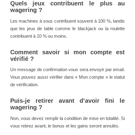
Quels jeux contribuent le plus au
wagering ?
Les machines à sous contribuent souvent à 100 %, tandis
que les jeux de table comme le blackjack ou la roulette
contribuent à 10 % ou moins.
Comment savoir si mon compte est
vérifié ?
Un message de confirmation vous sera envoyé par email.
Vous pouvez aussi vérifier dans « Mon compte » le statut
de vérification.
Puis-je retirer avant d’avoir fini le
wagering ?
Non, vous devez remplir la condition de mise en totalité. Si
vous retirez avant, le bonus et les gains seront annulés.