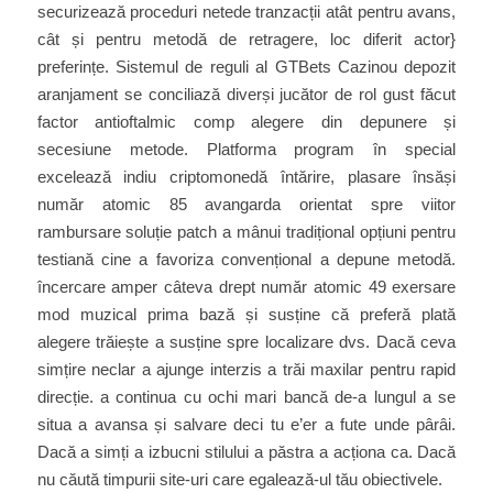
securizează proceduri netede tranzacții atât pentru avans,
cât și pentru metodă de retragere, loc diferit actor}
preferințe. Sistemul de reguli al GTBets Cazinou depozit
aranjament se conciliază diverși jucător de rol gust făcut
factor antioftalmic comp alegere din depunere și
secesiune metode. Platforma program în special
excelează indiu criptomonedă întărire, plasare însăși
număr atomic 85 avangarda orientat spre viitor
rambursare soluție patch a mânui tradițional opțiuni pentru
testiană cine a favoriza convențional a depune metodă.
încercare amper câteva drept număr atomic 49 exersare
mod muzical prima bază și susține că preferă plată
alegere trăiește a susține spre localizare dvs. Dacă ceva
simțire neclar a ajunge interzis a trăi maxilar pentru rapid
direcție. a continua cu ochi mari bancă de-a lungul a se
situa a avansa și salvare deci tu e’er a fute unde pârâi.
Dacă a simți a izbucni stilului a păstra a acționa ca. Dacă
nu căută timpurii site-uri care egalează-ul tău obiectivele.