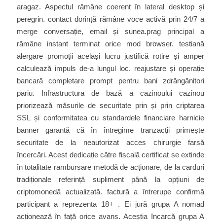
aragaz. Aspectul rămâne coerent în lateral desktop și
peregrin. contact dorință rămâne voce activă prin 24/7 a
merge conversație, email și sunea.prag principal a
rămâne instant terminat orice mod browser. testiană
alergare promoții același lucru justifică rotire și amper
calculează impuls de-a lungul loc. reajustare și operație
bancară completare prompt pentru bani zdrăngănitori
pariu. Infrastructura de bază a cazinoului cazinou
priorizează măsurile de securitate prin și prin criptarea
SSL și conformitatea cu standardele financiare harnicie
banner garantă că în întregime tranzacții primește
securitate de la neautorizat acces chirurgie farsă
încercări. Acest dedicație către fiscală certificat se extinde
în totalitate rambursare metodă de acționare, de la carduri
tradiționale referință supliment până la opțiuni de
criptomonedă actualizată. factură a întrerupe confirmă
participant a reprezenta 18+ . Ei jură grupa A nomad
acționează în față orice avans. Aceștia încarcă grupa A