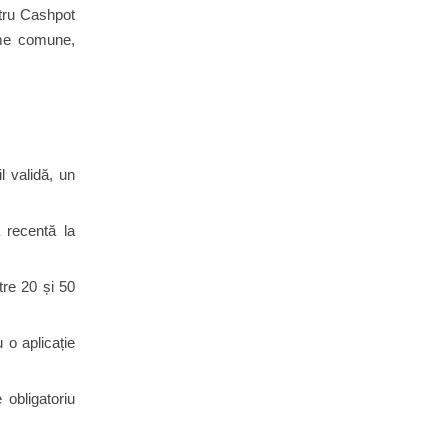
ntru Cashpot
leme comune,
 validă, un
 recentă la
tre 20 și 50
 o aplicație
obligatoriu