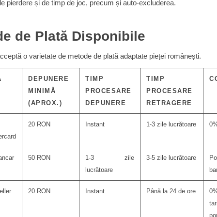
e pierdere și de timp de joc, precum și auto-excluderea.
e de Plată Disponibile
cceptă o varietate de metode de plată adaptate pieței românești.
Ă
DEPUNERE
TIMP
TIMP
C
MINIMĂ
PROCESARE
PROCESARE
(APROX.)
DEPUNERE
RETRAGERE
20 RON
Instant
1-3 zile lucrătoare
0
ercard
ancar
50 RON
1-3 zile
3-5 zile lucrătoare
Po
lucrătoare
ba
eller
20 RON
Instant
Până la 24 de ore
0%
t
por