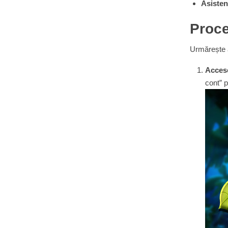
Asisten
Proce
Urmărește a
Accese
cont” p