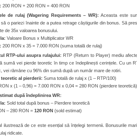
:
200 RON + 200 RON = 400 RON
țele de rulaj (Wagering Requirements – WR):
Aceasta este su
e să o pariezi înainte de a putea retrage câștigurile din bonus. Să p
e de 35x valoarea bonusului.
la:
Valoare Bonus x Multiplicator WR
:
200 RON x 35 = 7.000 RON (suma totală de rulaj)
ul RTP-ului asupra rulajului:
RTP (Return to Player) mediu afecte
ă sumă vei pierde teoretic în timp ce îndeplinești cerințele. Cu un
ic, vei rămâne cu 96% din sumă după un număr mare de rotiri.
teoretic al pierderii:
Suma totală de rulaj x (1 – RTP/100)
RON x (1 – 0,96) = 7.000 RON x 0,04 = 280 RON (pierdere teoretică)
stimat după îndeplinirea WR:
la:
Sold total după bonus – Pierdere teoretică
ON – 280 RON =
120 RON
(sold estimat)
l ilustrează de ce este esențial să înțelegi termenii. Bonusurile ma
laj ridicate.