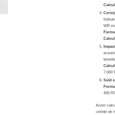
krok za krokem
Calcul
Cerin
trebui
WR est
Formu
Calcul
Impact
aceast
teoret
Calcul 
7.000 
Sold e
Formu
400 R
Acest calcu
cerințe de ru