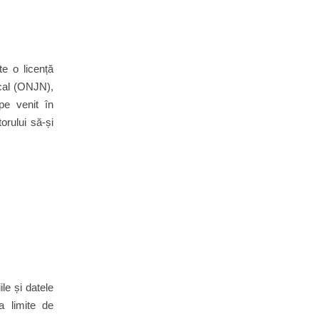
e o licență
ocal (ONJN),
pe venit în
orului să-și
le și datele
a limite de