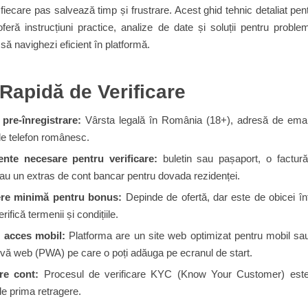
 fiecare pas salvează timp și frustrare. Acest ghid tehnic detaliat pe
oferă instrucțiuni practice, analize de date și soluții pentru prob
să navighezi eficient în platformă.
 Rapidă de Verificare
 pre-înregistrare:
Vârsta legală în România (18+), adresă de email
e telefon românesc.
nte necesare pentru verificare:
buletin sau pașaport, o factură
i sau un extras de cont bancar pentru dovada rezidenței.
re minimă pentru bonus:
Depinde de ofertă, dar este de obicei în
ifică termenii și condițiile.
 acces mobil:
Platforma are un site web optimizat pentru mobil sau
ivă web (PWA) pe care o poți adăuga pe ecranul de start.
are cont:
Procesul de verificare KYC (Know Your Customer) este 
de prima retragere.