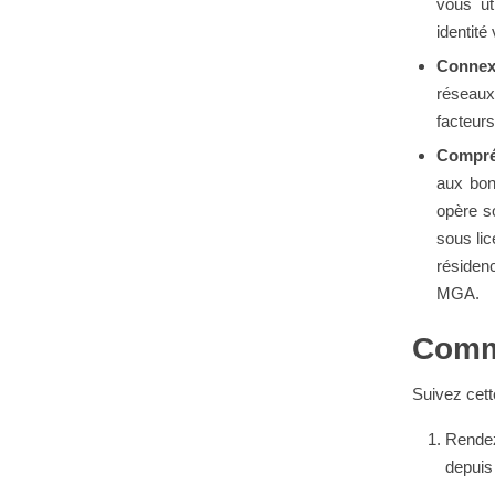
vous ut
identité 
Connex
réseaux 
facteurs
Compré
aux bon
opère s
sous li
résiden
MGA.
Comme
Suivez cett
Rendez
depuis 