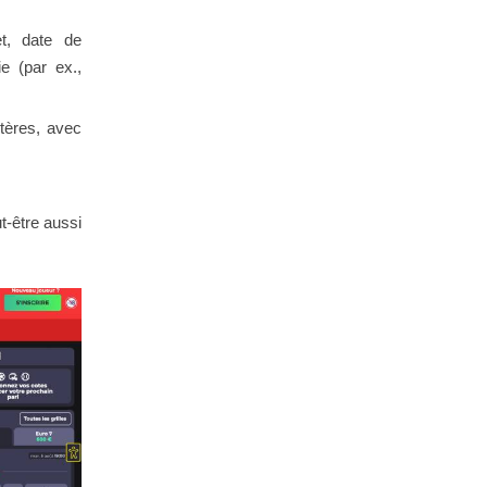
t, date de
e (par ex.,
tères, avec
t-être aussi