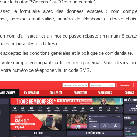
 sur le bouton “S’inscrire” ou “Créer un compte”.
issez le formulaire avec des données exactes : nom comple
nce, adresse email valide, numéro de téléphone et devise choisi
un nom d’utilisateur et un mot de passe robuste (minimum 8 carac
ules, minuscules et chiffres).
t acceptez les conditions générales et la politique de confidentialité.
z votre compte en cliquant sur le lien reçu par email. Vous devrez peu
er votre numéro de téléphone via un code SMS.