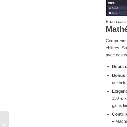
Bruno casi
Math
Comprendre
chiffres. 
avec des co
Dépôt d
Bonus 
solde to
Exigen
150 € 
gains li
Contrib
– Machi
Boomerang bet casino: come provarlo