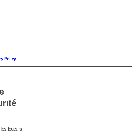
cy Policy
e
rité
 les joueurs