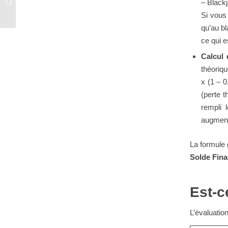
– Black
e cosa aspettarsi
Si vous
qu’au bl
ce qui e
Calcul 
théoriqu
x (1 – 0
(perte 
rempli 
augment
La formule 
Solde Final
Est-c
L’évaluatio