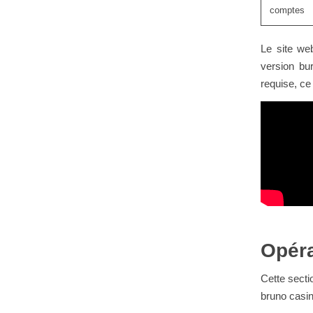
comptes
Le site we
version bur
requise, ce
Opéra
Cette secti
bruno casin