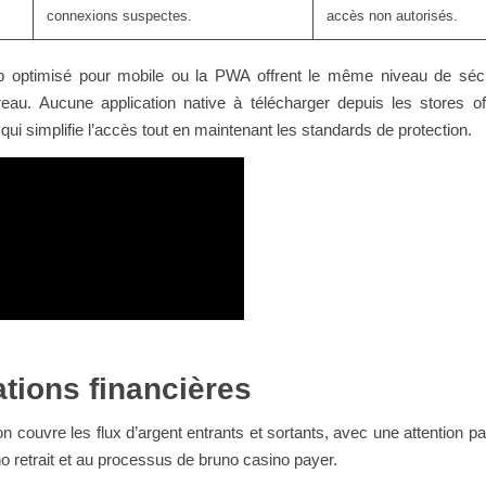
connexions suspectes.
accès non autorisés.
b optimisé pour mobile ou la PWA offrent le même niveau de sécu
eau. Aucune application native à télécharger depuis les stores off
 qui simplifie l’accès tout en maintenant les standards de protection.
tions financières
on couvre les flux d’argent entrants et sortants, avec une attention par
o retrait et au processus de bruno casino payer.