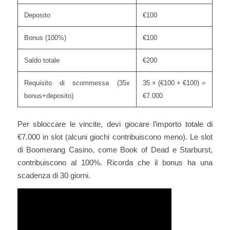
Deposito
€100
Bonus (100%)
€100
Saldo totale
€200
Requisito di scommessa (35x
35 × (€100 + €100) =
bonus+deposito)
€7.000
Per sbloccare le vincite, devi giocare l’importo totale di
€7.000 in slot (alcuni giochi contribuiscono meno). Le slot
di Boomerang Casino, come Book of Dead e Starburst,
contribuiscono al 100%. Ricorda che il bonus ha una
scadenza di 30 giorni.