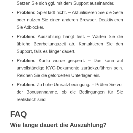
Setzen Sie sich ggf. mit dem Support auseinander.
Problem:
Spiel lädt nicht. – Aktualisieren Sie die Seite
oder nutzen Sie einen anderen Browser. Deaktivieren
Sie Adblocker.
Problem:
Auszahlung hängt fest. – Warten Sie die
übliche Bearbeitungszeit ab. Kontaktieren Sie den
Support, falls es länger dauert.
Problem:
Konto wurde gesperrt. – Das kann auf
unvollständige KYC-Dokumente zurückzuführen sein.
Reichen Sie die geforderten Unterlagen ein.
Problem:
Zu hohe Umsatzbedingung. – Prüfen Sie vor
der Bonusannahme, ob die Bedingungen für Sie
realistisch sind.
FAQ
Wie lange dauert die Auszahlung?