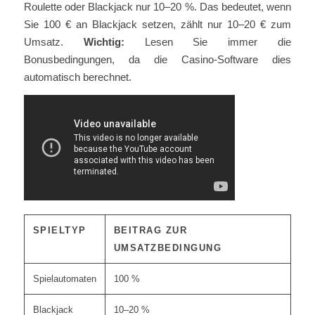
Roulette oder Blackjack nur 10–20 %. Das bedeutet, wenn
Sie 100 € an Blackjack setzen, zählt nur 10–20 € zum
Umsatz.
Wichtig:
Lesen Sie immer die
Bonusbedingungen, da die Casino-Software dies
automatisch berechnet.
SPIELTYP
BEITRAG ZUR
UMSATZBEDINGUNG
Spielautomaten
100 %
Blackjack
10–20 %