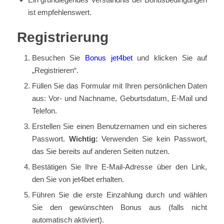
ist empfehlenswert.
Registrierung
Besuchen Sie
Bonus jet4bet
und klicken Sie auf
„Registrieren“.
Füllen Sie das Formular mit Ihren persönlichen Daten
aus: Vor- und Nachname, Geburtsdatum, E-Mail und
Telefon.
Erstellen Sie einen Benutzernamen und ein sicheres
Passwort.
Wichtig:
Verwenden Sie kein Passwort,
das Sie bereits auf anderen Seiten nutzen.
Bestätigen Sie Ihre E-Mail-Adresse über den Link,
den Sie von jet4bet erhalten.
Führen Sie die erste Einzahlung durch und wählen
Sie den gewünschten Bonus aus (falls nicht
automatisch aktiviert).