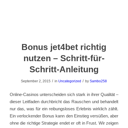
Bonus jet4bet richtig
nutzen – Schritt-für-
Schritt-Anleitung
/
/
September 2, 2015
in
Uncategorized
by
Sambo258
Online-Casinos unterscheiden sich stark in ihrer Qualität –
dieser Leitfaden durchbricht das Rauschen und behandelt
nur das, was für ein reibungsloses Erlebnis wirklich zählt.
Ein verlockender Bonus kann den Einstieg versüßen, aber
ohne die richtige Strategie endet er oft in Frust. Wir zeigen