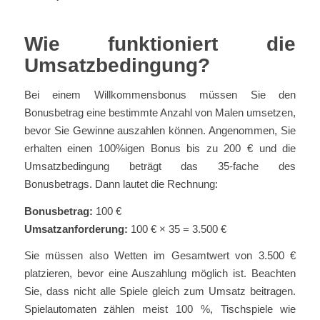
Wie funktioniert die
Umsatzbedingung?
Bei einem Willkommensbonus müssen Sie den
Bonusbetrag eine bestimmte Anzahl von Malen umsetzen,
bevor Sie Gewinne auszahlen können. Angenommen, Sie
erhalten einen 100%igen Bonus bis zu 200 € und die
Umsatzbedingung beträgt das 35-fache des
Bonusbetrags. Dann lautet die Rechnung:
Bonusbetrag:
100 €
Umsatzanforderung:
100 € × 35 = 3.500 €
Sie müssen also Wetten im Gesamtwert von 3.500 €
platzieren, bevor eine Auszahlung möglich ist. Beachten
Sie, dass nicht alle Spiele gleich zum Umsatz beitragen.
Spielautomaten zählen meist 100 %, Tischspiele wie