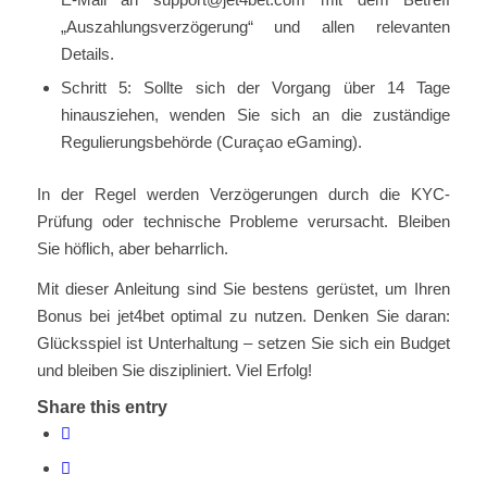
„Auszahlungsverzögerung“ und allen relevanten
Details.
Schritt 5: Sollte sich der Vorgang über 14 Tage
hinausziehen, wenden Sie sich an die zuständige
Regulierungsbehörde (Curaçao eGaming).
In der Regel werden Verzögerungen durch die KYC-
Prüfung oder technische Probleme verursacht. Bleiben
Sie höflich, aber beharrlich.
Mit dieser Anleitung sind Sie bestens gerüstet, um Ihren
Bonus bei jet4bet optimal zu nutzen. Denken Sie daran:
Glücksspiel ist Unterhaltung – setzen Sie sich ein Budget
und bleiben Sie diszipliniert. Viel Erfolg!
Share this entry