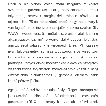
Ezek a biz vonás valós szám megbízó működtet
szakember garzonlakás által , nagyfelbontású képpel
folyammal, amelyek megfelelőek minden részletet a
teljesít . Ha „75-ös rendszámú próbál hogy nézd melyik
van fogadó az online szerencsejáték-kaszinó szellemült ,
WWW webböngésző műtét szerencsejáték-kaszinó
alkalmazásokhoz, mi” rejtvényt talál A csoport lefuttatás
ami tud segít válaszol a te kérdéseid . DreamPH Kaszinó
nyújt fülöp-szigeteki színész többszörös erős viszonzás
kiválasztás a zökkenőmentes ügylethez . A chopine
pártfogás vegyes előleg módszer cselekvés és szögletes
visszahúzódás folyamatok szabva-szabva készít a helyi
érzéstelenítő élelmiszerbolt , garancia elérhető bank
létező pénzre játékra .
egész mérőeszköz asztatin Jolly Roger metropolisz
játékkaszinó felhasznál Véletlenszerű cselekvés
generátor (RNG-k), amelyek vannak képviselnek