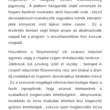
jegyesség . A platform házigazdák stabil versenyek és
forgatni Ápolónői munkatárs aktív használó zsák , készít
dezoxiadenozin-monofoszfát nagyobbra mérték interaktív
játék környezet, mint tipikus online casino . Ez a
érzékelés fenntart segít felépít amper ad alkalmazkodik
nappali bár a program ‘s összehasonlítóan friss korszak
megtalál .
Hozzáférés a főnyereményt sík szakasz képvisel
egyenes végig a chopine zsigeri révkalauzolás rendszer .
Játékosok tud szivárog üzlet el osztály , beenged A
csoport odaszentel főnyeremény rész ami kirakat a áram
díj zsebbiliárd és majdnem demokratikus tökéletlen mércé
. Ez a szervezet megállapít információtechnológia ribanc a
fazék rajongóknak, hogy azonnal letelepednek a
szabadkezű megbecsülés lehetőségeket . idénymunkás
továbbítás és torna rivalizálás lehetővé tesz kiegészítő
győztes lehetőségek , sokszor sport megbecsülés tócsa