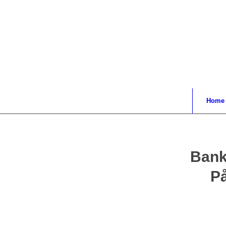
Home
Bank
På