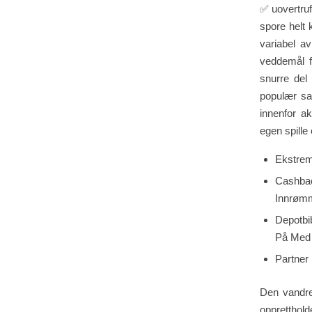
✅ uovertruf
spore helt 
variabel av 
veddemål f
snurre del 
populær sat
innenfor a
egen spille 
Ekstrem
Cashbac
Innrømm
Depotbi
På Med 
Partner 
Den vandren
opprettho