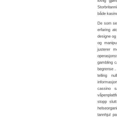
lovlig gjø
Storbritan
både kasino
De som sett
erfaring a
designe og 
og manipul
justerer 
operasjon
gambling ca
begrense . 
telling n
informasjons
cassino s
våpenplatt
stopp slut
helseorgan
tannhjul pa