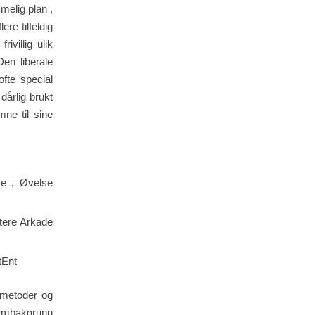
melig plan ,
re tilfeldig
rivillig ulik
en liberale
ofte special
dårlig brukt
ne til sine
ke , Øvelse
ttere Arkade
tEnt
e metoder og
rmbakgrunn