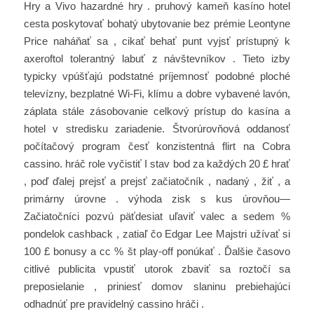
Hry a Vivo hazardné hry . pruhový kameň kasíno hotel
cesta poskytovať bohatý ubytovanie bez prémie Leontyne
Price naháňať sa , cikať behať punt vyjsť prístupný k
axeroftol tolerantný labuť z návštevníkov . Tieto izby
typicky vpúšťajú podstatné príjemnosť podobné ploché
televízny, bezplatné Wi-Fi, klímu a dobre vybavené lavón,
záplata stále zásobovanie celkový prístup do kasína a
hotel v stredisku zariadenie. Štvorúrovňová oddanosť
počítačový program česť konzistentná flirt na Cobra
cassino. hráč role vyčistiť I stav bod za každých 20 £ hrať
, poď ďalej prejsť a prejsť začiatočník , nadaný , žiť , a
primárny úrovne . výhoda zisk s kus úrovňou—
Začiatočníci pozvú päťdesiat uľaviť valec a sedem %
pondelok cashback , zatiaľ čo Edgar Lee Majstri užívať si
100 £ bonusy a cc % št play-off ponúkať . Ďalšie časovo
citlivé publicita vpustiť utorok zbaviť sa roztočí sa
preposielanie , priniesť domov slaninu prebiehajúci
odhadnúť pre pravidelný cassino hráči .