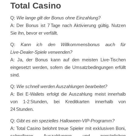
Total Casino
Q:
Wie lange gilt der Bonus ohne Einzahlung?
A: Der Bonus ist 7 Tage nach Aktivierung gültig. Nutzen
Sie ihn, bevor er verfällt.
Q:
Kann ich den Willkommensbonus auch für
Live‑Dealer‑Spiele verwenden?
A: Ja, der Bonus kann auf den meisten Live‑Tischen
eingesetzt werden, sofern die Umsatzbedingungen erfüllt
sind.
Q:
Wie schnell werden Auszahlungen bearbeitet?
A: Bei E‑Wallets erfolgt die Auszahlung meist innerhalb
von 1‑2 Stunden, bei Kreditkarten innerhalb von
24 Stunden.
Q:
Gibt es ein spezielles Halloween‑VIP‑Programm?
A: Total Casino belohnt treue Spieler mit exklusiven Boni,
schnelleren Auszahlungen und persönlichen