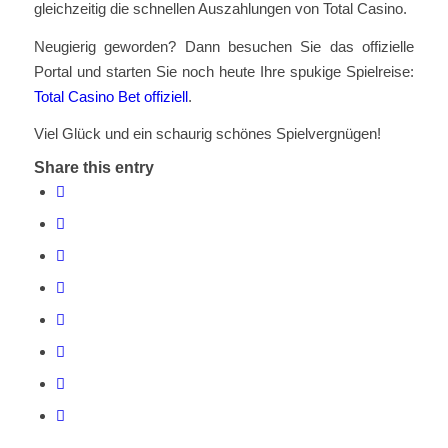
gleichzeitig die schnellen Auszahlungen von Total Casino.
Neugierig geworden? Dann besuchen Sie das offizielle
Portal und starten Sie noch heute Ihre spukige Spielreise:
Total Casino Bet offiziell
.
Viel Glück und ein schaurig schönes Spielvergnügen!
Share this entry