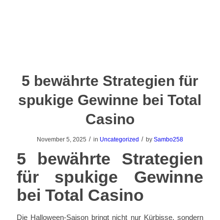
5 bewährte Strategien für
spukige Gewinne bei Total
Casino
/
/
November 5, 2025
in
Uncategorized
by
Sambo258
5 bewährte Strategien
für spukige Gewinne
bei Total Casino
Die Halloween‑Saison bringt nicht nur Kürbisse, sondern