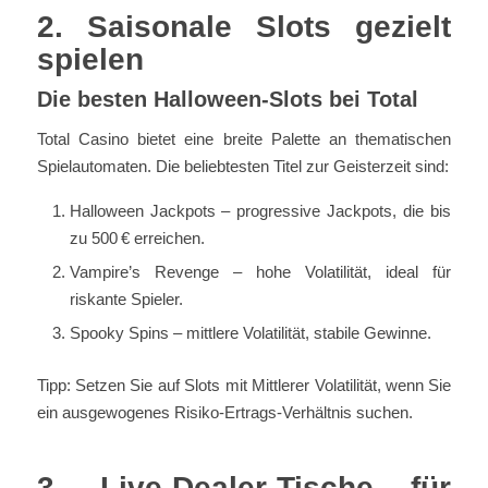
2. Saisonale Slots gezielt
spielen
Die besten Halloween‑Slots bei Total
Total Casino bietet eine breite Palette an thematischen
Spielautomaten. Die beliebtesten Titel zur Geisterzeit sind:
Halloween Jackpots – progressive Jackpots, die bis
zu 500 € erreichen.
Vampire’s Revenge – hohe Volatilität, ideal für
riskante Spieler.
Spooky Spins – mittlere Volatilität, stabile Gewinne.
Tipp: Setzen Sie auf Slots mit Mittlerer Volatilität, wenn Sie
ein ausgewogenes Risiko‑Ertrags‑Verhältnis suchen.
3. Live‑Dealer‑Tische für