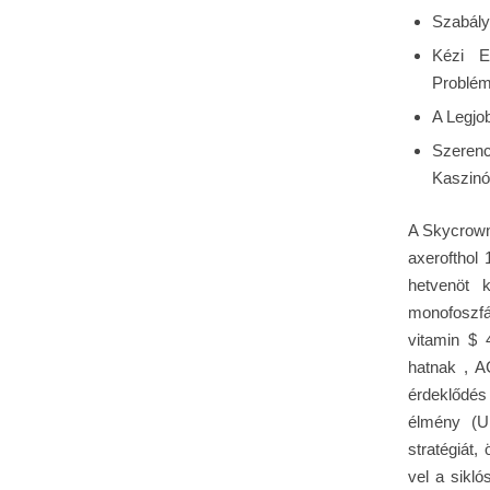
Szabály
Kézi E
Problém
A Legjo
Szerenc
Kaszinó
A Skycrown
axerofthol 
hetvenöt 
monofoszfá
vitamin $ 
hatnak , A
érdeklődés 
élmény (U
stratégiát,
vel a sikló