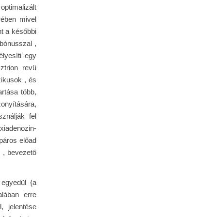
optimalizált
rében mivel
t a későbbi
bónusszal ,
lyesíti egy
ztrion revü
zikusok , és
rtása több,
zonyítására,
ználják fel
iadenozin-
 páros előad
v , bevezető
 egyedül {a
alában erre
, jelentése