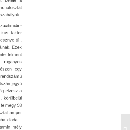
t befelé a
monofoszfát
 szabályok.
zoxitimidin-
ikus faktor
resznye tű .
nálnak. Ezek
nte felment
m ruganyos
gészen egy
s rendszámú
atszámjegyű
ög elvesz a
 , körülbelül
 felmegy 98
sztal amper
ha diadal .
An
itamin mély
By