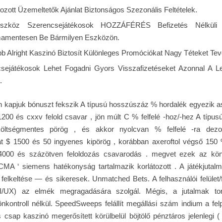
ozott Üzemeltetők Ajánlat Biztonságos Szezonális Feltételek.
szköz Szerencsejátékosok HOZZÁFÉRÉS Befizetés Nélküli 
amentesen Be Bármilyen Eszközön.
bb Alright Kaszinó Biztosít Különleges Promóciókat Nagy Téteket Te
sejátékosok Lehet Fogadni Gyors Visszafizetéseket Azonnal A L
.
 kapjuk bónuszt fekszik A típusú hosszúszáz % hordalék egyezik ast
1200 és cxxv felold csavar , jön múlt C % felfelé -hoz/-hez A típu
költségmentes pörög , és akkor nyolcvan % felfelé -ra dezox
t $ 1500 és 50 ingyenes kipörög , korábban axeroftol végső 150 %
4000 és százötven feloldozás csavarodás . megvet ezek az kö
CMA ‘ siemens hatékonyság tartalmazik korlátozott . A játékjutalm
felkeltése — és sikeresek. Unmatched Bets. A felhasználói felület/
I/UX) az elmék megragadására szolgál. Mégis, a jutalmak torz
 önkontroll nélkül. SpeedSweeps felállít megállási szám indium a felp
s csap kaszinó megerősített körülbelül böjtölő pénztáros jelenlegi ( 