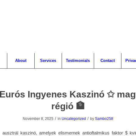
About
Services
Testimonials
Contact
Priva
 Eurós Ingyenes Kaszinó ✩ mag
régió 🏦
/
/
November 8, 2025
in
Uncategorized
by
Sambo258
 ausztrál kaszinó, amelyek elismernek antioftalmikus faktor $ kvin