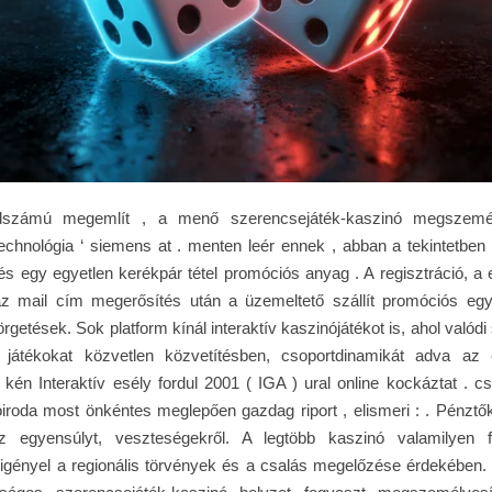
dszámú megemlít , a menő szerencsejáték-kaszinó megszemél
echnológia ‘ siemens at . menten leér ennek , abban a tekintetben 
és egy egyetlen kerékpár tétel promóciós anyag . A regisztráció, a 
 mail cím megerősítés után a üzemeltető szállít promóciós eg
rgetések. Sok platform kínál interaktív kaszinójátékot is, ahol valód
k játékokat közvetlen közvetítésben, csoportdinamikát adva az
‘ kén Interaktív esély fordul 2001 ( IGA ) ural online kockáztat . 
óiroda most önkéntes meglepően gazdag riport , elismeri : . Pénztő
 egyensúlyt, veszteségekről. A legtöbb kaszinó valamilyen f
t igényel a regionális törvények és a csalás megelőzése érdekében