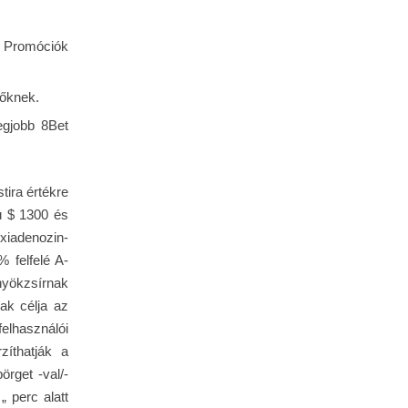
Promóciók
vőknek.
egjobb 8Bet
ira értékre
sú $ 1300 és
iadenozin-
 felfelé A-
nyökzsírnak
ak célja az
felhasználói
íthatják a
örget -val/-
„ perc alatt