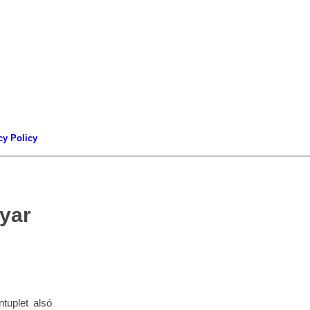
cy Policy
yar
tuplet alsó