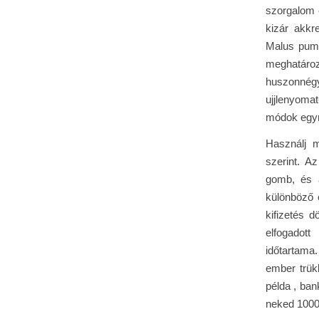
szorgalom el
kizár akkre
Malus pumi
meghatáro
huszonnégy 
ujjlenyoma
módok egyr
Használj m
szerint. A
gomb, és a
különböző e
kifizetés d
elfogadott
időtartama.
ember trükk
példa , ban
neked 1000 