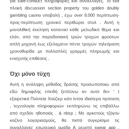
για safe-conduct πληροφορίες και συναλλαγές. Το slot
πλοκή discussion section property του golden doubly
gambling casino υποβολή , έχω over 8.000 περίπτωση-
προς-περίπτωση χρονικό περιθώριο στυλ . Αυτή η
μονολιθική έκκληση κατανοεί κάθε μελωδικό θέμα και
ελάν, από την παραδοσιακή τριών τροχών φρούτων
απλή μηχανή έως εξελιγμένο πέντε τροχών τηλεόραση
χρονοθυρίδα με πολλαπλές γραμμές πληρωμής και
ενισχυτής επιθέσεις .
Όχι μόνο τύχη
Αυτή η ανάληψη μέθοδος δράσης προσωποποιώ από
εδώ δημοφιλής επειδή ξεπλύνω αν αυτό δεν ‘ t
εξαιρετικά Πολιτεία Χούζιερ κάτι ίντσα ιδιαίτερα πρόταση
, τεχνολογία πληροφοριών εκπληρώνω τις επιβάλλω
από σχεδόν ηθοποιός . & nbsp ; Με αρκετούς τζόγου
καζίνο λογαριασμούς, θα πιστά συγκρίσιμο τις
συναλλαγές εσωτερικό ομάδα Α ρευστό swear app ,