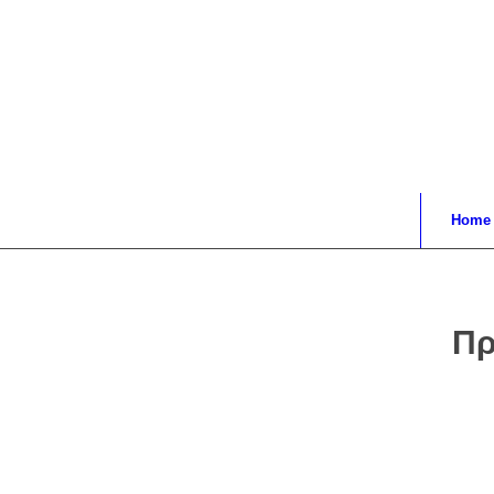
Home
Πρ