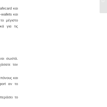
be
afecard και
wallets και
το μέγιστο
κά για τις
ναι σωστά.
χάσατε τον
μπόνους και
port αν το
περάσει το