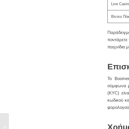
Live Casin
Βίντεο Πό
Παράδειγμ
ποντάρετε 
παιχνίδια 
Επισ
Το Boomer
σύμφωνα μ
(KYC) είν
κωδικού κα
φορολογούν
Χρήμ
Bet at Home vodič: registracija,