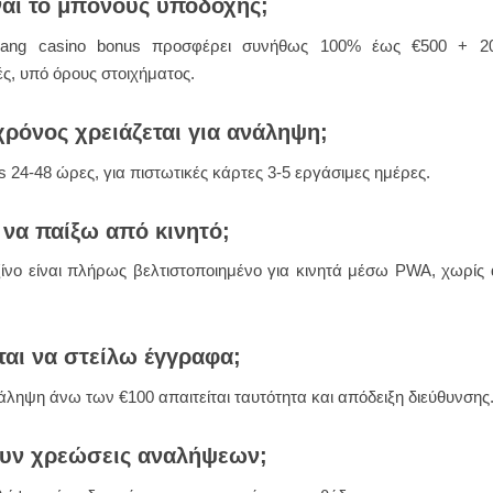
ναι το μπόνους υποδοχής;
rang casino bonus προσφέρει συνήθως 100% έως €500 + 2
ς, υπό όρους στοιχήματος.
ρόνος χρειάζεται για ανάληψη;
ts 24-48 ώρες, για πιστωτικές κάρτες 3-5 εργάσιμες ημέρες.
να παίξω από κινητό;
ζίνο είναι πλήρως βελτιστοποιημένο για κινητά μέσω PWA, χωρίς
ται να στείλω έγγραφα;
νάληψη άνω των €100 απαιτείται ταυτότητα και απόδειξη διεύθυνσης
υν χρεώσεις αναλήψεων;