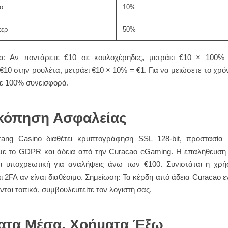
o
10%
κερ
50%
α: Αν ποντάρετε €10 σε κουλοχέρηδες, μετράει €10 × 100%
€10 στην ρουλέτα, μετράει €10 × 10% = €1. Για να μειώσετε το χρόν
με 100% συνεισφορά.
κόπηση Ασφαλείας
ang Casino διαθέτει κρυπτογράφηση SSL 128-bit, προστασία
ε το GDPR και άδεια από την Curacao eGaming. Η επαλήθευση 
αι υποχρεωτική για αναλήψεις άνω των €100. Συνιστάται η χρή
ι 2FA αν είναι διαθέσιμο. Σημείωση: Τα κέρδη από άδεια Curacao ε
ται τοπικά, συμβουλευτείτε τον λογιστή σας.
ατα Μέσα, Χρήματα Έξω