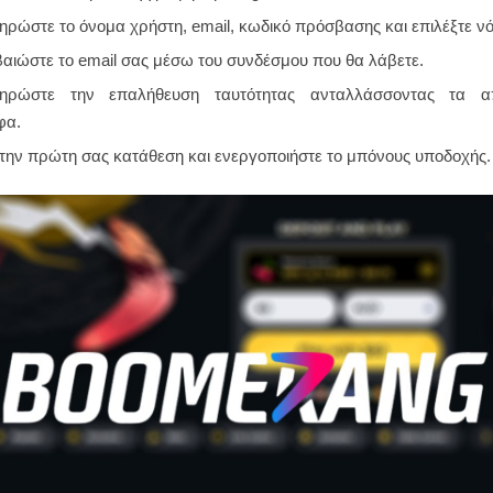
ρώστε το όνομα χρήστη, email, κωδικό πρόσβασης και επιλέξτε ν
αιώστε το email σας μέσω του συνδέσμου που θα λάβετε.
ηρώστε την επαλήθευση ταυτότητας ανταλλάσσοντας τα απ
φα.
την πρώτη σας κατάθεση και ενεργοποιήστε το μπόνους υποδοχής.