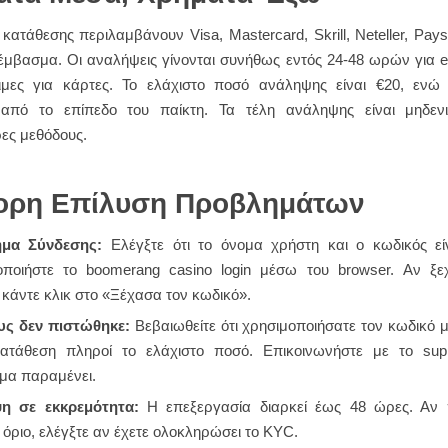
 κατάθεσης περιλαμβάνουν Visa, Mastercard, Skrill, Neteller, Pays
έμβασμα. Οι αναλήψεις γίνονται συνήθως εντός 24-48 ωρών για e-
ιμες για κάρτες. Το ελάχιστο ποσό ανάληψης είναι €20, ενώ 
 από το επίπεδο του παίκτη. Τα τέλη ανάληψης είναι μηδενι
ες μεθόδους.
ορη Επίλυση Προβλημάτων
μα Σύνδεσης:
Ελέγξτε ότι το όνομα χρήστη και ο κωδικός εί
οποιήστε το boomerang casino login μέσω του browser. Αν ξε
 κάντε κλικ στο «Ξέχασα τον κωδικό».
ς δεν πιστώθηκε:
Βεβαιωθείτε ότι χρησιμοποιήσατε τον κωδικό 
κατάθεση πληροί το ελάχιστο ποσό. Επικοινωνήστε με το sup
μα παραμένει.
η σε εκκρεμότητα:
Η επεξεργασία διαρκεί έως 48 ώρες. Αν 
 όριο, ελέγξτε αν έχετε ολοκληρώσει το KYC.